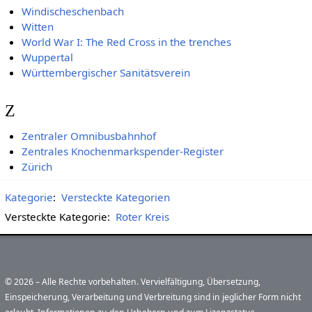
Windischeschenbach
Witten
World War I: The Red Cross in the trenches
Wuppertal
Württembergischer Sanitätsverein
Z
Zentraler Omnibusbahnhof
Zentrales Knochenmarkspender-Register
Zürich
Kategorie
:
Versteckte Kategorien
Versteckte Kategorie:
Roter Kreis
© 2026 – Alle Rechte vorbehalten. Vervielfältigung, Übersetzung,
Einspeicherung, Verarbeitung und Verbreitung sind in jeglicher Form nicht