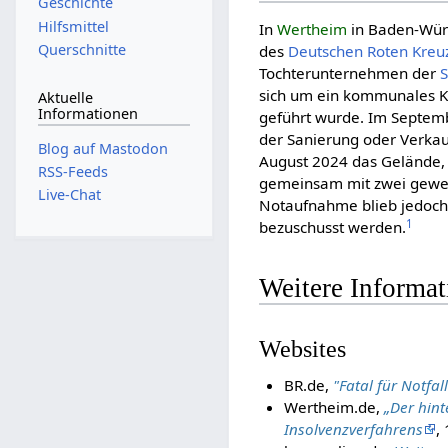
Geschichte
Hilfsmittel
In
Wertheim
in Baden-Wür
Querschnitte
des
Deut­schen Roten Kreu­
Tochterunternehmen der
sich um ein kommunales K
Aktuelle
Informationen
geführt wurde. Im Septemb
der Sanierung oder Verkau
Blog auf Mastodon
August 2024 das Gelände,
RSS-Feeds
gemeinsam mit zwei gewer
Live-Chat
Notaufnahme blieb jedoch a
1
bezuschusst werden.
Weitere Informa
Websites
BR.de,
"Fatal für Notfa
Wertheim.de,
„Der hint
Insolvenzverfahrens
,