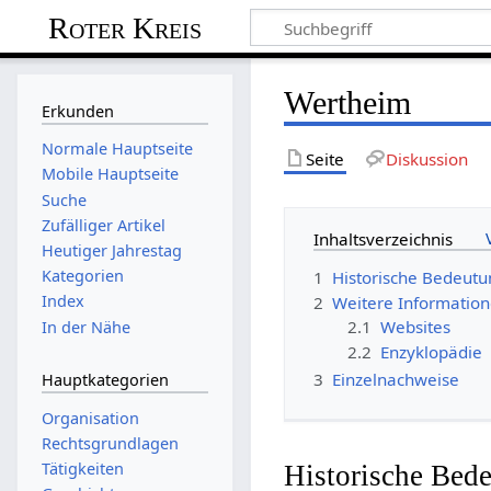
Roter Kreis
Wertheim
Erkunden
Normale Hauptseite
Seite
Diskussion
Mobile Hauptseite
Suche
Zufälliger Artikel
Inhaltsverzeichnis
Heutiger Jahrestag
Kategorien
1
Historische Bedeut
Index
2
Weitere Informatio
2.1
Websites
In der Nähe
2.2
Enzyklopädie
3
Einzelnachweise
Hauptkategorien
Organisation
Rechtsgrundlagen
Tätigkeiten
Historische Bed