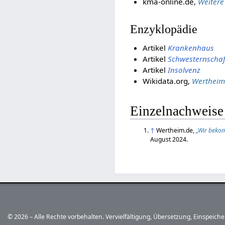
kma-online.de,
Weitere
Enzyklopädie
Artikel
Krankenhaus
Artikel
Schwesternschaf
Artikel
Insolvenz
Wikidata.org,
Wertheim
Einzelnachweise
↑
Wertheim.de,
„Wir bekom
August 2024.
© 2026 – Alle Rechte vorbehalten. Vervielfältigung, Übersetzung, Einspeic