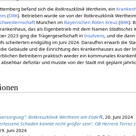
ttemberg befand sich die
Rotkreuzklinik Wertheim
, ein
Kranken
zes
(
DRK
). Betrieben wurde sie von der Rotkreuzklinik Werthe
Schwesternschaft
München im
Baye­ri­schen Roten Kreuz
(
BRK
). 
rankenhaus, das als Eigenbetrieb mit dem Namen
Städtisches
er 2023 ging die Trägergesellschaft in
Insolvenz
, und die dan
fs scheiterten endgültig im Juni 2024. Daraufhin erwarb die S
 die Gebäude und die Einrichtung des Krankenhauses aus der 
blichen Betreibern praktisch wieder ein kommunales Kranken
bsehbar defizitär und musste von der Stadt mit geplant jährlic
tionen
llversorgung": Rotkreuzklinik Wertheim am Ende
, 20. Juni 2024
erlassene Schaden könnte nicht größer sein“. OB Herrera Torrez 
 19. Juni 2024