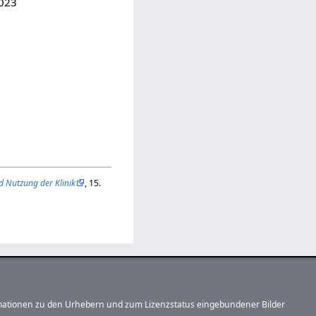
2023
d Nutzung der Klinik
, 15.
formationen zu den Urhebern und zum Lizenzstatus eingebundener Bilder