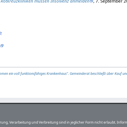
 Rotkreuzkliniken müssen Insolvenz anmelden
, 7. September 
t
men ein voll funktionsfähiges Krankenhaus". Gemeinderat beschließt über Kauf un
herung, Verarbeitung und Verbreitung sind in jeglicher Form nicht erlaubt. In