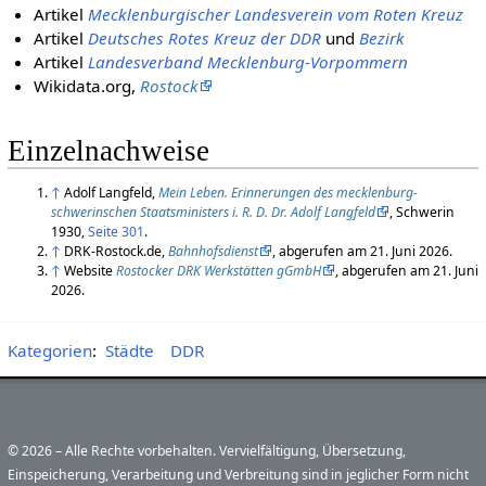
Artikel
Mecklenburgischer Landesverein vom Roten Kreuz
Artikel
Deutsches Rotes Kreuz der DDR
und
Bezirk
Artikel
Landesverband Mecklenburg-Vorpommern
Wikidata.org,
Rostock
Einzelnachweise
↑
Adolf Langfeld,
Mein Leben. Erinnerungen des mecklenburg-
schwerinschen Staatsministers i. R. D. Dr. Adolf Langfeld
, Schwerin
1930,
Seite 301
.
↑
DRK-Rostock.de,
Bahnhofsdienst
, abgerufen am 21. Juni 2026.
↑
Website
Rostocker DRK Werkstätten gGmbH
, abgerufen am 21. Juni
2026.
Kategorien
:
Städte
DDR
© 2026 – Alle Rechte vorbehalten. Vervielfältigung, Übersetzung,
Einspeicherung, Verarbeitung und Verbreitung sind in jeglicher Form nicht