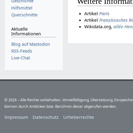
Weitere Informa
Geschichte
Hilfsmittel
Artikel
Paris
Querschnitte
Artikel
Französisches R
Wikidata.org,
allée He
Aktuelle
Informationen
Blog auf Mastodon
RSS-Feeds
Live-Chat
© 2026 – Alle Rechte vorbehalten. Vervielfältigung, Übersetzung, Einspeic
können durch Anklicken bzw. Berühren dieser abgerufen werden.
Impressum
Datenschutz
Urheberrechte