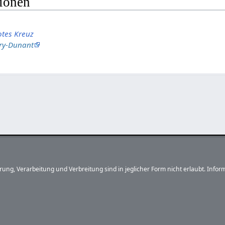
tionen
otes Kreuz
nry-Dunant
herung, Verarbeitung und Verbreitung sind in jeglicher Form nicht erlaubt. In