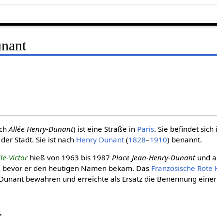
unant
ch
Allée Henry-Dunant
) ist eine Straße in
Paris
. Sie befindet sich
der Stadt. Sie ist nach
Henry Dunant
(
1828
–
1910
) benannt.
le-Victor
hieß von 1963 bis 1987
Place Jean-Henry-Dunant
und a
, bevor er den heutigen Namen bekam. Das
Franzö­sische Rote 
n Dunant bewahren und erreichte als Ersatz die Benennung einer