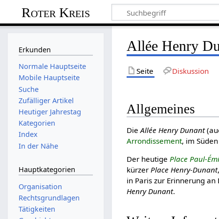
Roter Kreis
Allée Henry D
Erkunden
Normale Hauptseite
Seite
Diskussion
Mobile Hauptseite
Suche
Zufälliger Artikel
Allgemeines
Heutiger Jahrestag
Kategorien
Die
Allée Henry Dunant
(au
Index
Arrondissement
, im Süden 
In der Nähe
Der heutige
Place Paul-Émi
Hauptkategorien
kürzer
Place Henry-Dunant
in Paris zur Erinnerung a
Organisation
Henry Dunant
.
Rechtsgrundlagen
Tätigkeiten