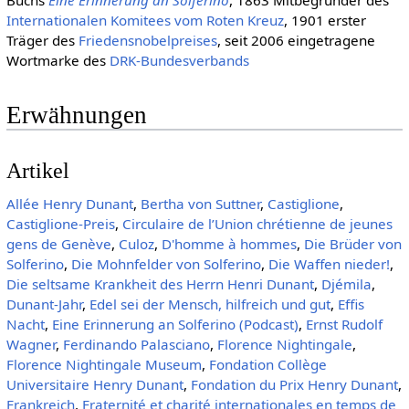
Inter­natio­nalen Komitees vom Roten Kreuz
, 1901 erster
Träger des
Friedensnobelpreises
, seit 2006 eingetragene
Wortmarke des
DRK-Bundesverbands
Erwähnungen
Artikel
Allée Henry Dunant
,
Bertha von Suttner
,
Castiglione
,
Castiglione-Preis
,
Circulaire de l’Union chrétienne de jeunes
gens de Genève
,
Culoz
,
D'homme à hommes
,
Die Brüder von
Solferino
,
Die Mohnfelder von Solferino
,
Die Waffen nieder!
,
Die seltsame Krankheit des Herrn Henri Dunant
,
Djémila
,
Dunant-Jahr
,
Edel sei der Mensch, hilfreich und gut
,
Effis
Nacht
,
Eine Erinnerung an Solferino (Podcast)
,
Ernst Rudolf
Wagner
,
Ferdinando Palasciano
,
Florence Nightingale
,
Florence Nightingale Museum
,
Fondation Collège
Universitaire Henry Dunant
,
Fondation du Prix Henry Dunant
,
Frankreich
,
Fraternité et charité internationales en temps de