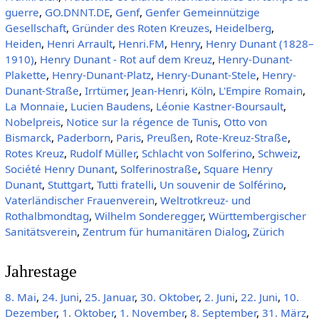
guerre
,
GO.DNNT.DE
,
Genf
,
Genfer Gemeinnützige
Gesellschaft
,
Gründer des Roten Kreuzes
,
Heidelberg
,
Heiden
,
Henri Arrault
,
Henri.FM
,
Henry
,
Henry Dunant (1828–
1910)
,
Henry Dunant - Rot auf dem Kreuz
,
Henry-Dunant-
Plakette
,
Henry-Dunant-Platz
,
Henry-Dunant-Stele
,
Henry-
Dunant-Straße
,
Irrtümer
,
Jean-Henri
,
Köln
,
L'Empire Romain
,
La Monnaie
,
Lucien Baudens
,
Léonie Kastner-Boursault
,
Nobelpreis
,
Notice sur la régence de Tunis
,
Otto von
Bismarck
,
Paderborn
,
Paris
,
Preußen
,
Rote-Kreuz-Straße
,
Rotes Kreuz
,
Rudolf Müller
,
Schlacht von Solferino
,
Schweiz
,
Société Henry Dunant
,
Solferinostraße
,
Square Henry
Dunant
,
Stuttgart
,
Tutti fratelli
,
Un souvenir de Solférino
,
Vaterländischer Frauenverein
,
Weltrotkreuz- und
Rothalbmondtag
,
Wilhelm Sonderegger
,
Württembergischer
Sanitätsverein
,
Zentrum für humanitären Dialog
,
Zürich
Jahrestage
8. Mai
,
24. Juni
,
25. Januar
,
30. Oktober
,
2. Juni
,
22. Juni
,
10.
Dezember
,
1. Oktober
,
1. November
,
8. September
,
31. März
,