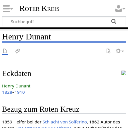
Roter Kreis
Henry Dunant
Eckdaten
Henry Dunant
1828
–
1910
Bezug zum Roten Kreuz
1859 Helfer bei der
Schlacht von Solferino
, 1862 Autor des
Buchs
Eine Erinnerung an Solferino
, 1863 Mitbegründer des