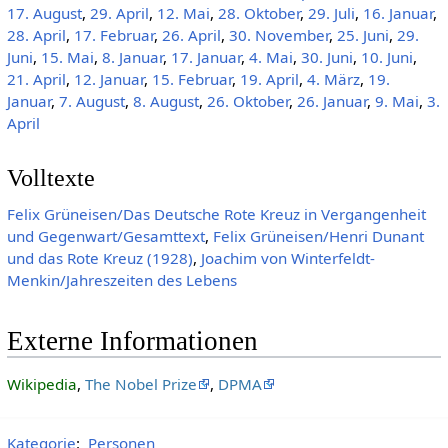
17. August
,
29. April
,
12. Mai
,
28. Oktober
,
29. Juli
,
16. Januar
,
28. April
,
17. Februar
,
26. April
,
30. November
,
25. Juni
,
29.
Juni
,
15. Mai
,
8. Januar
,
17. Januar
,
4. Mai
,
30. Juni
,
10. Juni
,
21. April
,
12. Januar
,
15. Februar
,
19. April
,
4. März
,
19.
Januar
,
7. August
,
8. August
,
26. Oktober
,
26. Januar
,
9. Mai
,
3.
April
Volltexte
Felix Grüneisen/Das Deutsche Rote Kreuz in Vergangenheit
und Gegenwart/Gesamttext
,
Felix Grüneisen/Henri Dunant
und das Rote Kreuz (1928)
,
Joachim von Winterfeldt-
Menkin/Jahreszeiten des Lebens
Externe Informationen
Wikipedia
,
The Nobel Prize
,
DPMA
Kategorie
:
Personen