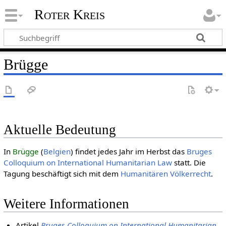
Roter Kreis
Brügge
Aktuelle Bedeutung
In
Brügge
(
Belgien
) findet jedes Jahr im Herbst das
Bruges
Colloquium on International Humanitarian Law
statt. Die
Tagung beschäftigt sich mit dem
Humani­tären Völker­recht
.
Weitere Informationen
Artikel
Bruges Colloquium on International Humanitarian