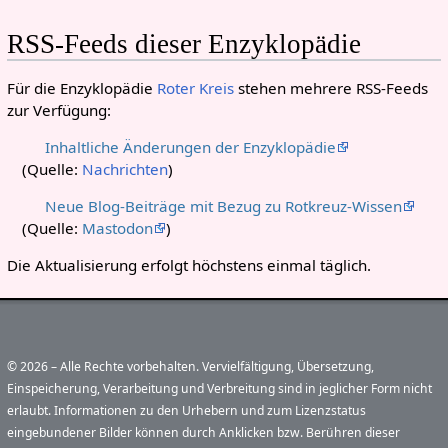
RSS-Feeds dieser Enzyklopädie
Für die Enzyklopädie
Roter Kreis
stehen mehrere RSS-Feeds
zur Verfügung:
Inhaltliche Änderungen der Enzyklopädie
(Quelle:
Nachrichten
)
Neue Blog-Beiträge mit Bezug zu Rotkreuz-Wissen
(Quelle:
Mastodon
)
Die Aktualisierung erfolgt höchstens einmal täglich.
© 2026 – Alle Rechte vorbehalten. Vervielfältigung, Übersetzung,
Einspeicherung, Verarbeitung und Verbreitung sind in jeglicher Form nicht
erlaubt. Informationen zu den Urhebern und zum Lizenzstatus
eingebundener Bilder können durch Anklicken bzw. Berühren dieser