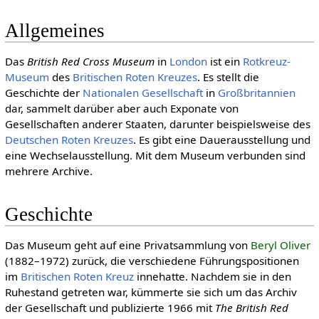
Allgemeines
Das
British Red Cross Museum
in
London
ist ein
Rotkreuz-
Museum
des
Bri­ti­schen Roten Kreuzes
. Es stellt die
Geschichte der
Natio­nalen Gesell­schaft
in
Großbritannien
dar, sammelt darüber aber auch Exponate von
Gesellschaften anderer Staaten, darunter beispielsweise des
Deut­schen Roten Kreu­zes
. Es gibt eine Dauerausstellung und
eine Wechselausstellung. Mit dem Museum verbunden sind
mehrere Archive.
Geschichte
Das Museum geht auf eine Privatsammlung von
Beryl Oliver
(1882–1972) zurück, die verschiedene Führungspositionen
im
Britischen Roten Kreuz
innehatte. Nachdem sie in den
Ruhestand getreten war, kümmerte sie sich um das Archiv
der Gesellschaft und publizierte 1966 mit
The British Red