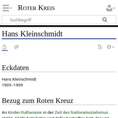
Roter Kreis
Hans Kleinschmidt
Eckdaten
Hans Kleinschmidt
1905–1999
Bezug zum Roten Kreuz
An
Kinder-Euthanasie
in der
Zeit des National­sozia­lis­mus
(1933–1945) beteiligter und dafür bestrafter Arzt, der von