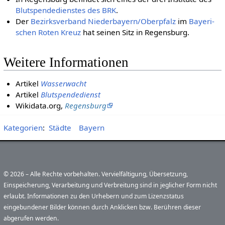
Blutspendedienstes des BRK
.
Der
Bezirksverband Niederbayern/Oberpfalz
im
Baye­ri­
schen Roten Kreuz
hat seinen Sitz in Regensburg.
Weitere Informationen
Artikel
Wasserwacht
Artikel
Blutspendedienst
Wikidata.org,
Regensburg
Kategorien
:
Städte
Bayern
© 2026 – Alle Rechte vorbehalten. Vervielfältigung, Übersetzung,
Einspeicherung, Verarbeitung und Verbreitung sind in jeglicher Form nicht
erlaubt. Informationen zu den Urhebern und zum Lizenzstatus
eingebundener Bilder können durch Anklicken bzw. Berühren dieser
abgerufen werden.