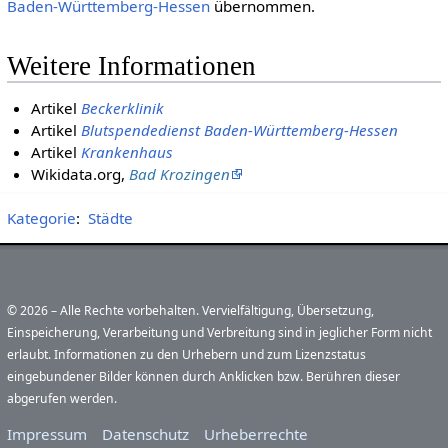
Baden-Württemberg-Hessen
übernommen.
Weitere Informationen
Artikel
Beckerklinik
Artikel
Blutspendedienst Baden-Württemberg-Hessen
Artikel
Krankenhaus
Wikidata.org,
Bad Krozingen
Kategorie
:
Städte
© 2026 – Alle Rechte vorbehalten. Vervielfältigung, Übersetzung,
Einspeicherung, Verarbeitung und Verbreitung sind in jeglicher Form nicht
erlaubt. Informationen zu den Urhebern und zum Lizenzstatus
eingebundener Bilder können durch Anklicken bzw. Berühren dieser
abgerufen werden.
Impressum
Datenschutz
Urheberrechte