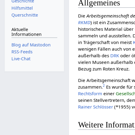
Geschichte
Allgemeines
Hilfsmittel
Querschnitte
Die
Arbeitsgemeinschaft d
RKMD
) ist ein Zusammensc
historisches Material über
Aktuelle
Informationen
sammeln und ausstellen. 
in Trägerschaft von meist
Blog auf Mastodon
wenigen Fällen auch von
RSS-Feeds
außerhalb des
DRK
oder öf
Live-Chat
vielen Museen außerhalb 
Bezug zum Roten Kreuz.
Die Arbeitsgemeinschaft 
2
zusammen.
Es wurde für s
Rechtsform
einer
Gesellsc
seinen Stellvertretern, de
Rainer Schlösser
(*1955) v
Weitere Informa