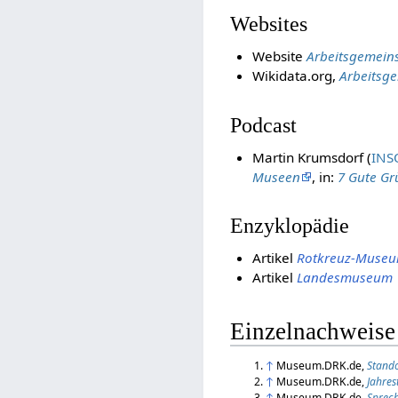
Websites
Website
Arbeitsgemein
Wikidata.org,
Arbeitsg
Podcast
Martin Krumsdorf (
INS
Museen
, in:
7 Gute G
Enzyklopädie
Artikel
Rotkreuz-Muse
Artikel
Landesmuseum
Einzelnachweise
↑
Museum.DRK.de,
Stand
↑
Museum.DRK.de,
Jahres
↑
Museum.DRK.de,
Sprec