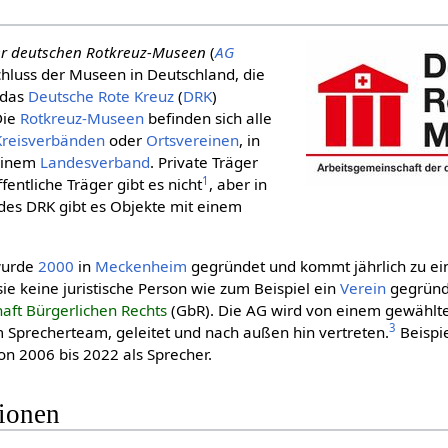
er deutschen Rotkreuz-Museen
(
AG
hluss der Museen in Deutschland, die
 das
Deut­sche Rote Kreuz
(
DRK
)
Die
Rotkreuz-Museen
befinden sich alle
Kreis­verbänden
oder
Ortsvereinen
, in
 einem
Landesverband
. Private Träger
1
fentliche Träger gibt es nicht
, aber in
des DRK gibt es Objekte mit einem
wurde
2000
in
Meckenheim
gegründet und kommt jährlich zu ei
ie keine juristische Person wie zum Beispiel ein
Verein
gegründe
haft Bürgerlichen Rechts
(GbR). Die AG wird von einem gewählt
3
m Sprecherteam, geleitet und nach außen hin ver­tre­ten.
Beispi
on 2006 bis 2022 als Sprecher.
tionen