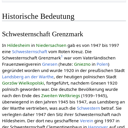
Historische Bedeutung
Schwesternschaft Grenzmark
In
Hildesheim
in
Niedersachsen
gab es von 1947 bis 1997
eine
Schwesternschaft
vom Roten Kreuz. Die
1
Schwesternschaft Grenzmark
war vom Vaterländischen
Frauenzweigverein
Gnesen
(heute:
Gniezno
in
Polen
)
gegründet worden und wurde 1920 in der preußischen Stadt
Landsberg an der Warthe
, der heutigen polnischen Stadt
Gorzów Wielkopolski
, fortgeführt, nachdem Gnesen 1920
polnisch geworden war. Die deutsche Bevölkerung wurde
nach den Ende des
Zweiten Welt­kriegs
(1939–1945),
überwiegend in den Jahren 1945 bis 1947, aus Landsberg an
der Warthe vertrieben, was auch die
Schwestern
betraf. Sie
verlegten daher 1947 den Sitz ihrer Schwesternschaft nach
Hildesheim. Der dort neu geschaffene
Verein
ging 1997 in
der Schwesternschaft Clementinenhaus in
Hannover
auf und