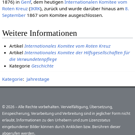
1876) in
Genf
, dem heutigen
Inter­natio­nalen Komitee vom
Roten Kreuz
(
IKRK
), zurück und wurde darüber hinaus am
8.
September
1867 vom Komitee ausgeschlossen.
Weitere Informationen
Artikel
Internationales Komitee vom Roten Kreuz
Artikel
Internationales Komitee der Hilfsgesellschaften für
die Verwundetenpflege
Kategorie
Geschichte
Kategorie
:
Jahrestage
© 2026 – Alle Rechte vorbehalten. Vervielfältigung, Übersetzung,
Einspeicherung, Verarbeitung und Verbreitung sind in jeglicher Form nicht
erlaubt. Informationen zu den Urhebern und zum Lizenzstatus
eingebundener Bilder können durch Anklicken bzw. Berühren dieser
abgerufen werden.