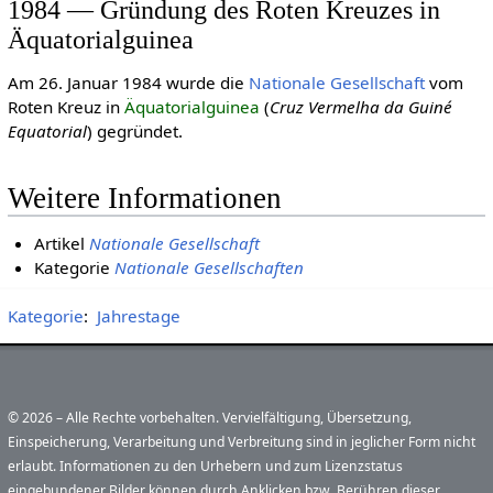
1984 — Gründung des Roten Kreuzes in
Äquatorialguinea
Am 26. Januar 1984 wurde die
Nationale Gesellschaft
vom
Roten Kreuz in
Äquatorialguinea
(
Cruz Vermelha da Guiné
Equatorial
) gegründet.
Weitere Informationen
Artikel
Nationale Gesellschaft
Kategorie
Nationale Gesellschaften
Kategorie
:
Jahrestage
© 2026 – Alle Rechte vorbehalten. Vervielfältigung, Übersetzung,
Einspeicherung, Verarbeitung und Verbreitung sind in jeglicher Form nicht
erlaubt. Informationen zu den Urhebern und zum Lizenzstatus
eingebundener Bilder können durch Anklicken bzw. Berühren dieser