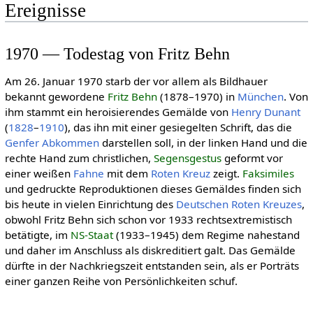
Ereignisse
1970 — Todestag von Fritz Behn
Am 26. Januar 1970 starb der vor allem als Bildhauer
bekannt gewordene
Fritz Behn
(1878–1970) in
München
. Von
ihm stammt ein heroisierendes Gemälde von
Henry Dunant
(
1828
–
1910
), das ihn mit einer gesiegelten Schrift, das die
Genfer Abkommen
darstellen soll, in der linken Hand und die
rechte Hand zum christlichen,
Segensgestus
geformt vor
einer weißen
Fahne
mit dem
Roten Kreuz
zeigt.
Faksimiles
und gedruckte Reproduktionen dieses Gemäldes finden sich
bis heute in vielen Einrichtung des
Deut­schen Roten Kreu­zes
,
obwohl Fritz Behn sich schon vor 1933 rechtsextremistisch
betätigte, im
NS-Staat
(1933–1945) dem Regime nahestand
und daher im Anschluss als diskreditiert galt. Das Gemälde
dürfte in der Nachkriegszeit entstanden sein, als er Porträts
einer ganzen Reihe von Persönlichkeiten schuf.