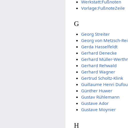
Werkstatt:Fußnoten
Vorlage:FußnoteZeile
G
Georg Streiter
Georg von Metzsch-Re
Gerda Hasselfeldt
Gerhard Denecke
Gerhard Müller-Wert
Gerhard Rehwald
Gerhard Wagner
Gertrud Scholtz-Klink
Guillaume Henri Dufou
Günther Huwer
Gustav Rühlemann
Gustave Ador
Gustave Moynier
H