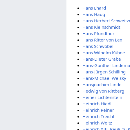
Hans Ehard
Hans Haug
Hans Herbert Schweitz
Hans Kleinschmidt
Hans Pfundtner
Hans Ritter von Lex
Hans Schwöbel
Hans Wilhelm Kühne
Hans-Dieter Grabe
Hans-Günther Lindem
Hans-Jürgen Schilling
Hans-Michael Weisky
Hansjoachim Linde
Hedwig von Rittberg
Heiner Lichtenstein
Heinrich Hiedl
Heinrich Reiner
Heinrich Treichl
Heinrich Weitz
Heinrich XIII. Reuß zu K