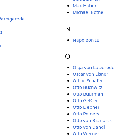
Max Huber
Michael Bothe
Wernigerode
N
tz
Napoleon III.
r
O
Olga von Lützerode
Oscar von Elsner
Ottilie Schäfer
Otto Buchwitz
Otto Buurman
Otto Geßler
Otto Liebner
Otto Reiners
Otto von Bismarck
Otto von Dandl
Otto Werner