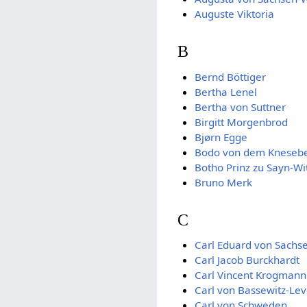
Auguste Viktoria
B
Bernd Böttiger
Bertha Lenel
Bertha von Suttner
Birgitt Morgenbrod
Bjørn Egge
Bodo von dem Kneseb
Botho Prinz zu Sayn-Wi
Bruno Merk
C
Carl Eduard von Sachs
Carl Jacob Burckhardt
Carl Vincent Krogmann
Carl von Bassewitz-Le
Carl von Schweden