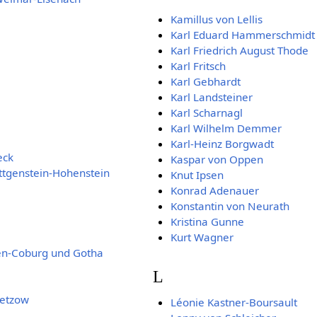
Kamillus von Lellis
Karl Eduard Hammerschmidt
Karl Friedrich August Thode
Karl Fritsch
Karl Gebhardt
Karl Landsteiner
Karl Scharnagl
Karl Wilhelm Demmer
Karl-Heinz Borgwadt
eck
Kaspar von Oppen
ttgenstein-Hohenstein
Knut Ipsen
Konrad Adenauer
Konstantin von Neurath
Kristina Gunne
Kurt Wagner
en-Coburg und Gotha
L
vetzow
Léonie Kastner-Boursault