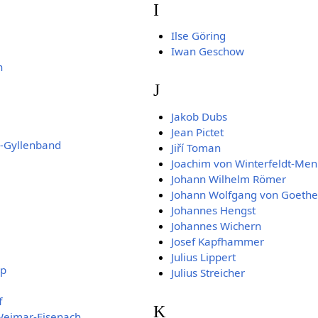
I
Ilse Göring
Iwan Geschow
n
J
Jakob Dubs
Jean Pictet
l-Gyllenband
Jiří Toman
Joachim von Winterfeldt-Men
Johann Wilhelm Römer
Johann Wolfgang von Goethe
Johannes Hengst
Johannes Wichern
Josef Kapfhammer
Julius Lippert
op
Julius Streicher
f
K
Weimar-Eisenach