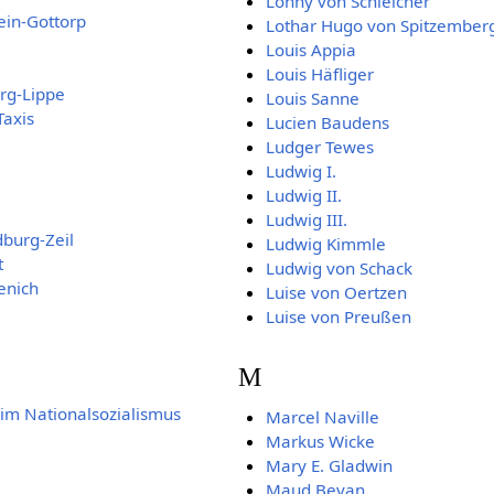
Lonny von Schleicher
ein-Gottorp
Lothar Hugo von Spitzember
Louis Appia
Louis Häfliger
rg-Lippe
Louis Sanne
Taxis
Lucien Baudens
Ludger Tewes
Ludwig I.
Ludwig II.
Ludwig III.
burg-Zeil
Ludwig Kimmle
t
Ludwig von Schack
enich
Luise von Oertzen
Luise von Preußen
M
im Nationalsozialismus
Marcel Naville
Markus Wicke
Mary E. Gladwin
Maud Bevan