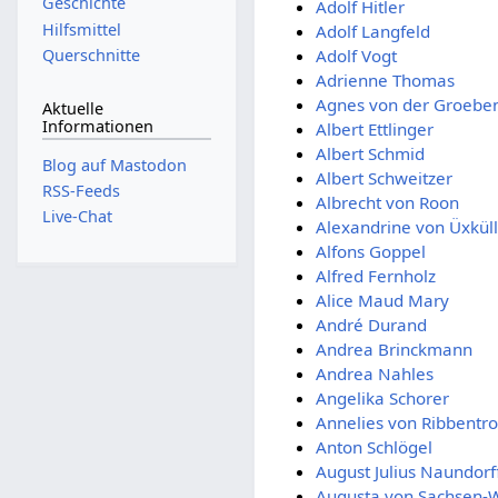
Geschichte
Adolf Hitler
Hilfsmittel
Adolf Langfeld
Querschnitte
Adolf Vogt
Adrienne Thomas
Agnes von der Groebe
Aktuelle
Informationen
Albert Ettlinger
Albert Schmid
Blog auf Mastodon
Albert Schweitzer
RSS-Feeds
Albrecht von Roon
Live-Chat
Alexandrine von Üxkül
Alfons Goppel
Alfred Fernholz
Alice Maud Mary
André Durand
Andrea Brinckmann
Andrea Nahles
Angelika Schorer
Annelies von Ribbentr
Anton Schlögel
August Julius Naundorf
Augusta von Sachsen-