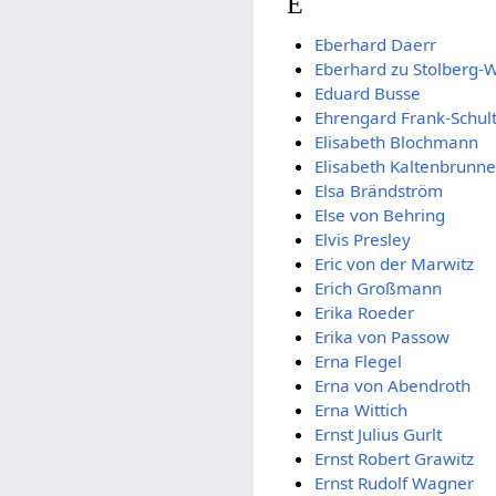
E
Eberhard Daerr
Eberhard zu Stolberg-
Eduard Busse
Ehrengard Frank-Schul
Elisabeth Blochmann
Elisabeth Kaltenbrunne
Elsa Brändström
Else von Behring
Elvis Presley
Eric von der Marwitz
Erich Großmann
Erika Roeder
Erika von Pas­sow
Erna Flegel
Erna von Abendroth
Erna Wittich
Ernst Julius Gurlt
Ernst Robert Grawitz
Ernst Rudolf Wagner