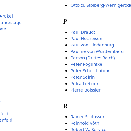
Otto zu Stolberg-Wernigerod
rtikel
P
Jahrestage
see
Paul Draudt
Paul Hocheisen
Paul von Hindenburg
Pauline von Württemberg
Person (Drittes Reich)
Peter Poguntke
Peter Scholl-Latour
Peter Sefrin
Petra Liebner
Pierre Boissier
h
R
feld
Rainer Schlösser
enfeld
Reinhold Vöth
Robert W. Service