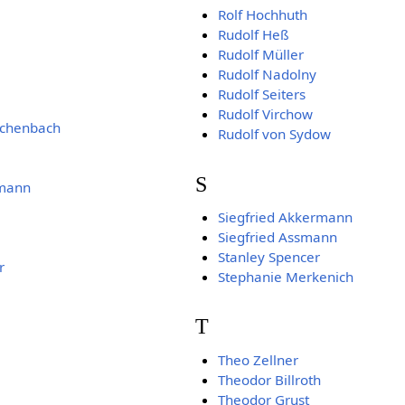
Rolf Hochhuth
Rudolf Heß
Rudolf Müller
Rudolf Nadolny
Rudolf Seiters
Rudolf Virchow
ichenbach
Rudolf von Sydow
S
hmann
Siegfried Akkermann
Siegfried Assmann
Stanley Spencer
r
Stephanie Merkenich
T
Theo Zellner
Theodor Billroth
Theodor Grust