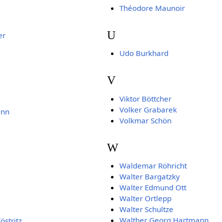
Théodore Maunoir
U
er
Udo Burkhard
V
Viktor Böttcher
Volker Grabarek
ann
Volkmar Schön
W
Waldemar Röhricht
Walter Bargatzky
Walter Edmund Ott
Walter Ortlepp
Walter Schultze
Walther Georg Hartmann
östritz