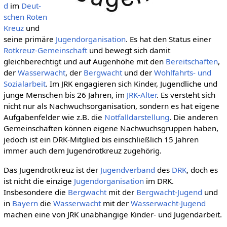
d
im
Deut­
schen Roten
Kreuz
und
seine primäre
Jugendorganisation
. Es hat den Status einer
Rotkreuz-Gemeinschaft
und bewegt sich damit
gleichberechtigt und auf Augenhöhe mit den
Bereitschaften
,
der
Wasserwacht
, der
Bergwacht
und der
Wohlfahrts- und
Sozialarbeit
. Im JRK engagieren sich Kinder, Jugendliche und
junge Menschen bis 26 Jahren, im
JRK-Alter
. Es versteht sich
nicht nur als Nachwuchsorganisation, sondern es hat eigene
Aufgabenfelder wie z.B. die
Notfalldarstellung
. Die anderen
Gemeinschaften können eigene Nachwuchsgruppen haben,
jedoch ist ein DRK-Mitglied bis einschließlich 15 Jahren
immer auch dem Jugendrotkreuz zugehörig.
Das Jugendrotkreuz ist der
Jugendverband
des
DRK
, doch es
ist nicht die einzige
Jugendorganisation
im DRK.
Insbesondere die
Bergwacht
mit der
Bergwacht-Jugend
und
in
Bayern
die
Wasserwacht
mit der
Wasserwacht-Jugend
machen eine von JRK unabhängige Kinder- und Jugendarbeit.