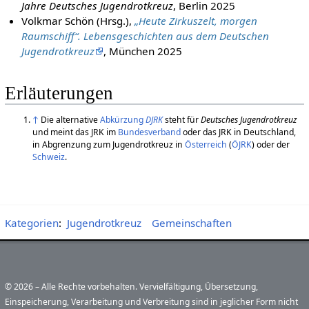
Jahre Deutsches Jugendrotkreuz
, Berlin 2025
Volkmar Schön (Hrsg.),
„Heute Zirkuszelt, morgen
Raumschiff“. Lebensgeschichten aus dem Deutschen
Jugendrotkreuz
, München 2025
Erläuterungen
↑
Die alternative
Abkürzung
DJRK
steht für
Deutsches Jugendrotkreuz
und meint das JRK im
Bundesverband
oder das JRK in Deutschland,
in Abgrenzung zum Jugendrotkreuz in
Österreich
(
ÖJRK
) oder der
Schweiz
.
Kategorien
:
Jugendrotkreuz
Gemeinschaften
© 2026 – Alle Rechte vorbehalten. Vervielfältigung, Übersetzung,
Einspeicherung, Verarbeitung und Verbreitung sind in jeglicher Form nicht