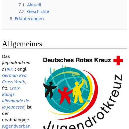
7.1
Aktuell
7.2
Geschichte
8
Erläuterungen
Allgemeines
Das
Jugendrotkreu
1
z
(
JRK
; engl.
German Red
Cross Youth
;
frz.
Croix-
Rouge
allemande de
la jeunesse
) ist
der
unabhängige
Jugendverban