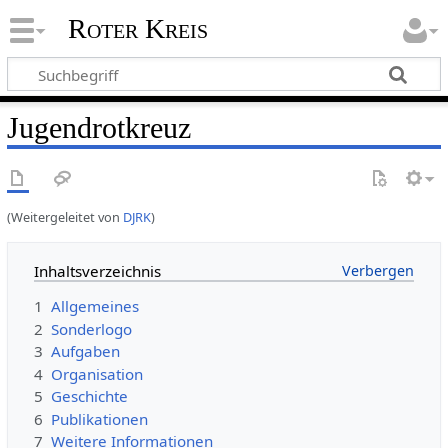
Roter Kreis
Jugendrotkreuz
(Weitergeleitet von
DJRK
)
Inhaltsverzeichnis
1
Allgemeines
2
Sonderlogo
3
Aufgaben
4
Organisation
5
Geschichte
6
Publikationen
7
Weitere Informationen