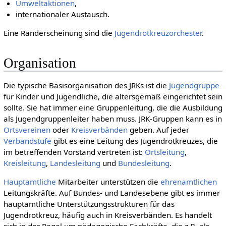
Umweltaktionen
,
internationaler Austausch.
Eine Randerscheinung sind die
Jugendrotkreuzorchester
.
Organisation
Die typische Basisorganisation des JRKs ist die
Jugendgruppe
für Kinder und Jugendliche, die altersgemäß eingerichtet sein
sollte. Sie hat immer eine Gruppenleitung, die die Ausbildung
als Jugendgruppenleiter haben muss. JRK-Gruppen kann es in
Ortsvereinen
oder
Kreis­verbänden
geben. Auf jeder
Verbandstufe
gibt es eine Leitung des Jugendrotkreuzes, die
im betreffenden Vorstand vertreten ist:
Ortsleitung
,
Kreisleitung
,
Landesleitung
und
Bundesleitung
.
Hauptamtliche
Mitarbeiter unterstützen die
ehren­amtlichen
Leitungskräfte. Auf Bundes- und Landesebene gibt es immer
hauptamtliche Unterstützungsstrukturen für das
Jugendrotkreuz, häufig auch in Kreisverbänden. Es handelt
sich in der Regel um pädagogische Fachkräfte, die z.B. als