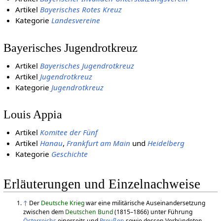
Artikel
Bayerisches Rotes Kreuz
Kategorie
Landesvereine
Bayerisches Jugendrotkreuz
Artikel
Bayerisches Jugendrotkreuz
Artikel
Jugendrotkreuz
Kategorie
Jugendrotkreuz
Louis Appia
Artikel
Komitee der Fünf
Artikel
Hanau
,
Frankfurt am Main
und
Heidelberg
Kategorie
Geschichte
Erläuterungen und Einzelnachweise
↑
Der
Deutsche Krieg
war eine militärische Auseinandersetzung
zwischen dem
Deutschen Bund
(1815–1866) unter Führung
Österreichs
einerseits und
Preußen
sowie dessen Verbündeten