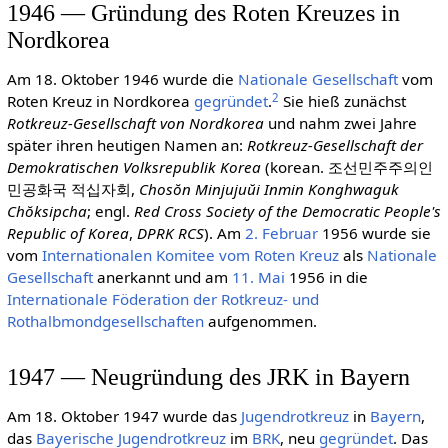
1946 — Gründung des Roten Kreuzes in
Nordkorea
Am 18. Oktober 1946 wurde die
Nationale Gesellschaft
vom
2
Roten Kreuz in Nordkorea
gegründet
.
Sie hieß zunächst
Rotkreuz-Gesellschaft von Nordkorea
und nahm zwei Jahre
später ihren heutigen Namen an:
Rotkreuz-Gesellschaft der
Demokratischen Volksrepublik Korea
(korean. 조선민주주의인
민공화국 적십자회,
Chosŏn Minjujuŭi Inmin Konghwaguk
Chŏksipcha
; engl.
Red Cross Society of the Democratic People's
Republic of Korea
,
DPRK RCS
). Am
2. Februar
1956 wurde sie
vom
Inter­natio­nalen Komitee vom Roten Kreuz
als
Nationale
Gesellschaft
anerkannt und am
11. Mai
1956 in die
Internationale Föderation der Rotkreuz- und
Rothalbmondgesellschaften
aufgenommen.
1947 — Neugründung des JRK in Bayern
Am 18. Oktober 1947 wurde das
Jugendrotkreuz
in
Bayern
,
das
Bayerische Jugendrotkreuz
im
BRK
, neu
gegründet
. Das