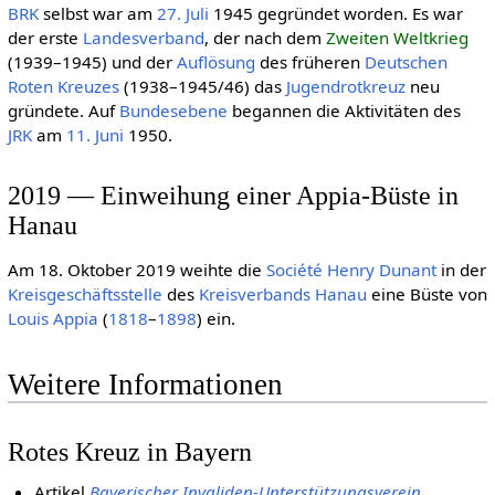
BRK
selbst war am
27. Juli
1945 gegründet worden. Es war
der erste
Landesverband
, der nach dem
Zwei­ten Welt­krieg
(1939–1945) und der
Auflösung
des früheren
Deut­schen
Roten Kreu­zes
(1938–1945/46) das
Jugendrotkreuz
neu
gründete. Auf
Bundes­ebene
begannen die Aktivitäten des
JRK
am
11. Juni
1950.
2019 — Einweihung einer Appia-Büste in
Hanau
Am 18. Oktober 2019 weihte die
Société Henry Dunant
in der
Kreisgeschäftsstelle
des
Kreisverbands
Hanau
eine Büste von
Louis Appia
(
1818
–
1898
) ein.
Weitere Informationen
Rotes Kreuz in Bayern
Artikel
Bayerischer Invaliden-Unterstützungsverein