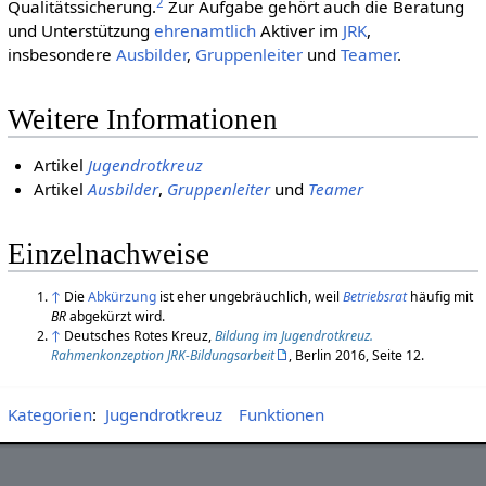
2
Qualitätssicherung.
Zur Aufgabe gehört auch die Beratung
und Unterstützung
ehren­amtlich
Aktiver im
JRK
,
insbesondere
Ausbilder
,
Gruppenleiter
und
Teamer
.
Weitere Informationen
Artikel
Jugendrotkreuz
Artikel
Ausbilder
,
Gruppenleiter
und
Teamer
Einzelnachweise
↑
Die
Abkürzung
ist eher ungebräuchlich, weil
Betriebsrat
häufig mit
BR
abgekürzt wird.
↑
Deutsches Rotes Kreuz,
Bildung im Jugendrotkreuz.
Rahmenkonzeption JRK-Bildungsarbeit
, Berlin 2016, Seite 12.
Kategorien
:
Jugendrotkreuz
Funktionen