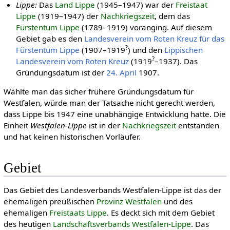
Lippe:
Das
Land Lippe
(1945–1947) war der
Freistaat
Lippe
(1919–1947) der
Nach­kriegs­zeit
, dem das
Fürstentum Lippe
(1789–1919) voranging. Auf diesem
Gebiet gab es den
Landesverein vom Roten Kreuz für das
?
Fürstentum Lippe
(1907–1919
) und den
Lippischen
?
Landesverein vom Roten Kreuz
(1919
–1937). Das
Gründungsdatum ist der
24. April
1907.
Wählte man das sicher frühere Gründungsdatum für
Westfalen, würde man der Tatsache nicht gerecht werden,
dass Lippe bis 1947 eine unabhängige Entwicklung hatte. Die
Einheit
Westfalen-Lippe
ist in der
Nach­kriegs­zeit
entstanden
und hat keinen historischen Vorläufer.
Gebiet
Das Gebiet des Landesverbands Westfalen-Lippe ist das der
ehemaligen preußischen
Provinz Westfalen
und des
ehemaligen
Freistaats Lippe
. Es deckt sich mit dem Gebiet
des heutigen
Landschaftsverbands Westfalen-Lippe
. Das