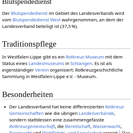
Blutspendedienst
Der
Blutspendedienst
im Gebiet des Landesverbands wird
vom
Blutspendedienst West
wahrgenommen, an dem der
Landesverband beteiligt ist (37,5 %).
Traditionspflege
In Westfalen-Lippe gibt es ein
Rotkreuz-Museum
mit dem
Status eines
Landesmuseums
in
Schlangen
. Es ist als
eigenständiger
Verein
organisiert: Rotkreuzgeschichtliche
Sammlung in Westfalen-Lippe e.V. - Museum.
Besonderheiten
Der Landesverband hat keine differenzierten
Rotkreuz-
Gemeinschaften
wie die übrigen
Landes­verbände
,
sondern stattdessen eine zusammengefasste
Rotkreuzgemeinschaft
, die
Bereitschaft
,
Wasserwacht
,
1
Bergwacht
und
Wohlfahrts- und Sozialarbeit
vereint.
Das