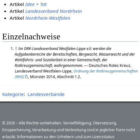
Artikel
Idee + Tat
Artikel
Landesverband Nordrhein
Artikel
Nordrhein-Westfalen
Einzelnachweise
↑
Im DRK-Landesverband Westfalen-Lippe e.V. werden die
Aufgabenbereiche der Bereitschaften, Bergwacht, Wasserwacht und der
Wohlfahrts- und Sozialarbeit in einer Gemeinschaft, der
Rotkreuzgemeinschaft, wahrgenommen.
— Deutsches Rotes Kreuz,
Landesverband Westfalen-Lippe,
Ordnung der Rotkreuzgemeinschaften
(RKG)
, Münster 2014, Abschnitt 1.2.
Kategorie
:
Landesverbände
© 2026 – Alle Rechte vorbehalten. Vervielfältigung, Übersetzung,
Einspeicherung, Verarbeitung und Verbreitung sind in jeglicher Form nicht
erlaubt. Informationen zu den Urhebern und zum Lizenzstatus