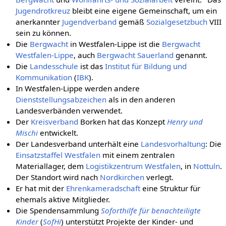
Jugendrotkreuz
bleibt eine eigene Gemeinschaft, um ein
anerkannter
Jugendverband
gemäß
Sozialgesetzbuch
VIII
sein zu können.
Die
Bergwacht
in Westfalen-Lippe ist die
Bergwacht
Westfalen-Lippe
, auch
Bergwacht Sauerland
genannt.
Die
Landesschule
ist das
Institut für Bildung und
Kommunikation
(
IBK
).
In Westfalen-Lippe werden andere
Dienststellungsabzeichen
als in den anderen
Landesverbänden verwendet.
Der
Kreisverband
Borken hat das Konzept
Henry und
Mischi
entwickelt.
Der Landesverband unterhält eine
Landesvorhaltung
: Die
Einsatzstaffel Westfalen
mit einem zentralen
Materiallager, dem
Logistikzentrum Westfalen
, in
Nottuln
.
Der Standort wird nach
Nordkirchen
verlegt.
Er hat mit der
Ehrenkameradschaft
eine Struktur für
ehemals aktive Mitglieder.
Die Spendensammlung
Soforthilfe für benachteiligte
Kinder
(
SofHi
) unterstützt Projekte der Kinder- und