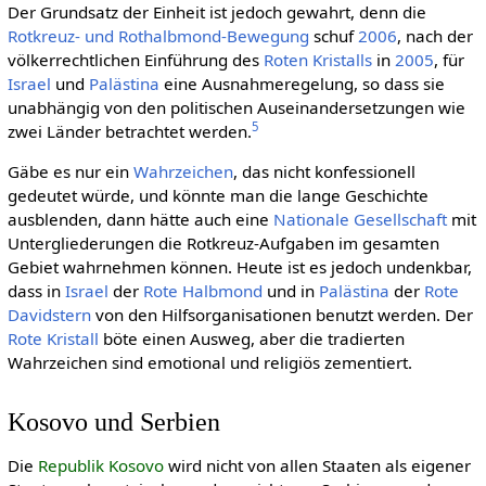
Der Grundsatz der Einheit ist jedoch gewahrt, denn die
Rotkreuz- und Rothalb­mond-Be­we­gung
schuf
2006
, nach der
völkerrechtlichen Einführung des
Roten Kristalls
in
2005
, für
Israel
und
Palästina
eine Ausnahmeregelung, so dass sie
unabhängig von den politischen Auseinandersetzungen wie
5
zwei Länder betrachtet werden.
Gäbe es nur ein
Wahrzeichen
, das nicht konfessionell
gedeutet würde, und könnte man die lange Geschichte
ausblenden, dann hätte auch eine
Nationale Gesellschaft
mit
Untergliederungen die Rotkreuz-Aufgaben im gesamten
Gebiet wahrnehmen können. Heute ist es jedoch undenkbar,
dass in
Israel
der
Rote Halb­mond
und in
Palästina
der
Rote
David­stern
von den Hilfsorganisationen benutzt werden. Der
Rote Kristall
böte einen Ausweg, aber die tradierten
Wahrzeichen sind emotional und religiös zementiert.
Kosovo und Serbien
Die
Republik Kosovo
wird nicht von allen Staaten als eigener