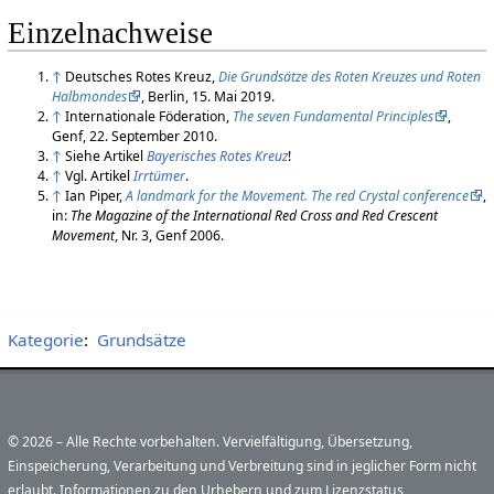
Einzelnachweise
↑
Deutsches Rotes Kreuz,
Die Grundsätze des Roten Kreuzes und Roten
Halbmondes
, Berlin, 15. Mai 2019.
↑
Internationale Föderation,
The seven Fundamental Principles
,
Genf, 22. September 2010.
↑
Siehe Artikel
Bayerisches Rotes Kreuz
!
↑
Vgl. Artikel
Irrtümer
.
↑
Ian Piper,
A landmark for the Movement. The red Crystal conference
,
in:
The Magazine of the International Red Cross and Red Crescent
Movement
, Nr. 3, Genf 2006.
Kategorie
:
Grundsätze
© 2026 – Alle Rechte vorbehalten. Vervielfältigung, Übersetzung,
Einspeicherung, Verarbeitung und Verbreitung sind in jeglicher Form nicht
erlaubt. Informationen zu den Urhebern und zum Lizenzstatus