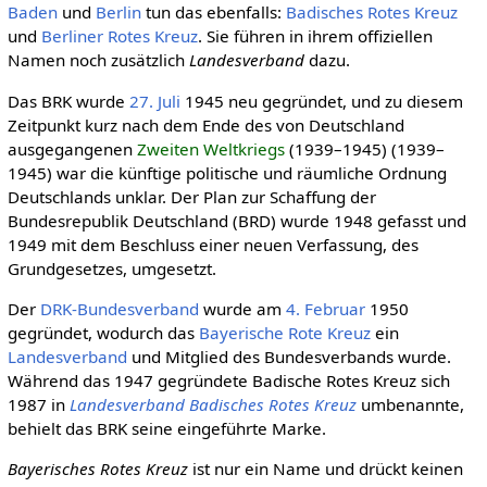
Baden
und
Berlin
tun das ebenfalls:
Badisches Rotes Kreuz
und
Berliner Rotes Kreuz
. Sie führen in ihrem offiziellen
Namen noch zusätzlich
Landesverband
dazu.
Das BRK wurde
27. Juli
1945 neu gegründet, und zu diesem
Zeitpunkt kurz nach dem Ende des von Deutschland
ausgegangenen
Zweiten Welt­kriegs
(1939–1945) (1939–
1945) war die künftige politische und räumliche Ordnung
Deutschlands unklar. Der Plan zur Schaffung der
Bundesrepublik Deutschland (BRD) wurde 1948 gefasst und
1949 mit dem Beschluss einer neuen Verfassung, des
Grundgesetzes, umgesetzt.
Der
DRK-Bundesverband
wurde am
4. Februar
1950
gegründet, wodurch das
Baye­ri­sche Rote Kreuz
ein
Landesverband
und Mitglied des Bundesverbands wurde.
Während das 1947 gegründete Badische Rotes Kreuz sich
1987 in
Landesverband Badisches Rotes Kreuz
umbenannte,
behielt das BRK seine eingeführte Marke.
Bayerisches Rotes Kreuz
ist nur ein Name und drückt keinen