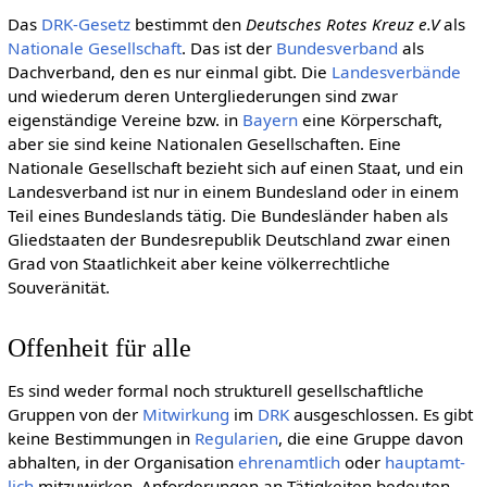
Das
DRK-Gesetz
bestimmt den
Deutsches Rotes Kreuz e.V
als
Nationale Gesellschaft
. Das ist der
Bundesverband
als
Dachverband, den es nur einmal gibt. Die
Landes­verbände
und wiederum deren Untergliederungen sind zwar
eigenständige Vereine bzw. in
Bayern
eine Körperschaft,
aber sie sind keine Nationalen Gesellschaften. Eine
Nationale Gesellschaft bezieht sich auf einen Staat, und ein
Landesverband ist nur in einem Bundesland oder in einem
Teil eines Bundeslands tätig. Die Bundesländer haben als
Gliedstaaten der Bundesrepublik Deutschland zwar einen
Grad von Staatlichkeit aber keine völkerrechtliche
Souveränität.
Offenheit für alle
Es sind weder formal noch strukturell gesellschaftliche
Gruppen von der
Mitwirkung
im
DRK
ausgeschlossen. Es gibt
keine Bestimmungen in
Regularien
, die eine Gruppe davon
abhalten, in der Organisation
ehren­amtlich
oder
haupt­amt­
lich
mitzuwirken. Anforderungen an Tätigkeiten bedeuten