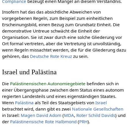
Compliance
bezeugt einen Mangel an diesem Verständnis.
Insofern hat das das absichtliche Abweichen von
vorgegebenen Regeln, zum Beispiel zum einheitlichen
Erscheinungsbild, einen Bezug zum Grundsatz Einheit. Die
demonstrative Untreue schwächt die Einheit der
Organisation. Sie ist zwar durch eine solche Gliederung vor
Ort formal vertreten, aber die Vertretung ist unvollständig,
wenn Regeln missachtet werden, die für die Gliederung dazu
gehören, das
Deut­sche Rote Kreuz
zu sein.
Israel und Palästina
Die
Palästinensischen Autonomiegebiete
befinden sich in
einer Übergangsphase zwischen dem Status eines autonom
regierten Landesteils und eines eigenständigen Staates.
Wenn
Palästina
als Teil des Staatsgebiets von
Israel
betrachtet wird, dann gibt es zwei
Nationale Gesellschaften
in Israel:
Magen David Adom
(
MDA
,
Roter Schild Davids
) und
der
Pa­läs­ti­nen­si­sche Rote Halb­mond
(
PRH
).