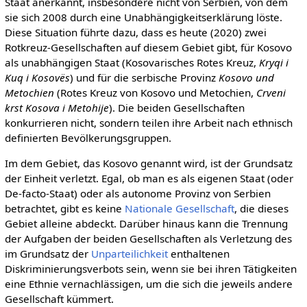
Staat anerkannt, insbesondere nicht von Serbien, von dem
sie sich 2008 durch eine Unabhängigkeitserklärung löste.
Diese Situation führte dazu, dass es heute (2020) zwei
Rotkreuz-Gesellschaften auf diesem Gebiet gibt, für Kosovo
als unabhängigen Staat (Kosovarisches Rotes Kreuz,
Kryqi i
Kuq i Kosovës
) und für die serbische Provinz
Kosovo und
Metochien
(Rotes Kreuz von Kosovo und Metochien,
Crveni
krst Kosova i Metohije
). Die beiden Gesellschaften
konkurrieren nicht, sondern teilen ihre Arbeit nach ethnisch
definierten Bevölkerungsgruppen.
Im dem Gebiet, das Kosovo genannt wird, ist der Grundsatz
der Einheit verletzt. Egal, ob man es als eigenen Staat (oder
De-facto-Staat) oder als autonome Provinz von Serbien
betrachtet, gibt es keine
Nationale Gesellschaft
, die dieses
Gebiet alleine abdeckt. Darüber hinaus kann die Trennung
der Aufgaben der beiden Gesellschaften als Verletzung des
im Grundsatz der
Unparteilichkeit
enthaltenen
Diskriminierungsverbots sein, wenn sie bei ihren Tätigkeiten
eine Ethnie vernachlässigen, um die sich die jeweils andere
Gesellschaft kümmert.