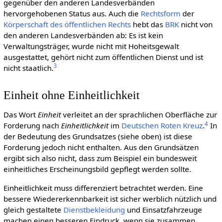
gegenüber den anderen Landesverbänden
hervorgehobenen Status aus. Auch die
Rechtsform
der
Körperschaft des öffentlichen Rechts
hebt das
BRK
nicht von
den anderen Landesverbänden ab: Es ist kein
Verwaltungsträger, wurde nicht mit Hoheitsgewalt
ausgestattet, gehört nicht zum öffentlichen Dienst und ist
3
nicht staatlich.
Einheit ohne Einheitlichkeit
Das Wort
Einheit
verleitet an der sprachlichen Oberfläche zur
4
Forderung nach
Einheitlichkeit
im
Deut­schen Roten Kreuz
.
In
der Bedeutung des Grundsatzes (siehe oben) ist diese
Forderung jedoch nicht enthalten. Aus den Grundsätzen
ergibt sich also nicht, dass zum Beispiel ein bundesweit
einheitliches Erscheinungsbild gepflegt werden sollte.
Einheitlichkeit muss differenziert betrachtet werden. Eine
bessere Wiedererkennbarkeit ist sicher werblich nützlich und
gleich gestaltete
Dienstbekleidung
und Einsatzfahrzeuge
machen einen besseren Eindruck, wenn sie zusammen