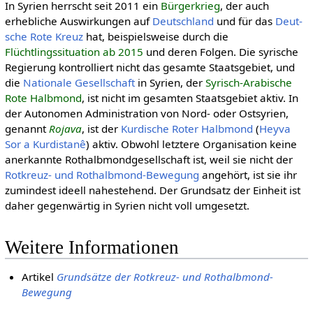
In Syrien herrscht seit 2011 ein
Bürgerkrieg
, der auch
erhebliche Auswirkungen auf
Deutschland
und für das
Deut­
sche Rote Kreuz
hat, beispielsweise durch die
Flüchtlingssituation ab 2015
und deren Folgen. Die syrische
Regierung kontrolliert nicht das gesamte Staatsgebiet, und
die
Nationale Gesellschaft
in Syrien, der
Syrisch-Arabische
Rote Halbmond
, ist nicht im gesamten Staatsgebiet aktiv. In
der Autonomen Administration von Nord- oder Ostsyrien,
genannt
Rojava
, ist der
Kurdische Roter Halbmond
(
Heyva
Sor a Kurdistanê
) aktiv. Obwohl letztere Organisation keine
anerkannte Rothalbmondgesellschaft ist, weil sie nicht der
Rotkreuz- und Rothalb­mond-Be­we­gung
angehört, ist sie ihr
zumindest ideell nahestehend. Der Grundsatz der Einheit ist
daher gegenwärtig in Syrien nicht voll umgesetzt.
Weitere Informationen
Artikel
Grundsätze der Rotkreuz- und Rothalbmond-
Bewegung