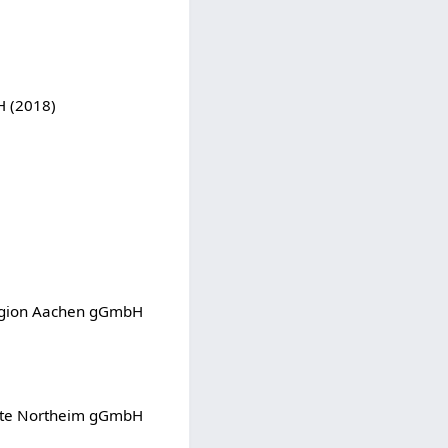
H (2018)
region Aachen gGmbH
nste Northeim gGmbH