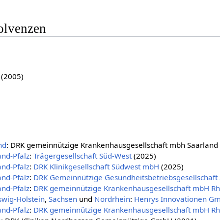
solvenzen
(2005)
nd
: DRK gemeinnützige Krankenhausgesellschaft mbh Saarland 
nd-Pfalz
:
Trägergesellschaft Süd-West
(2025)
nd-Pfalz
:
DRK Klinikgesellschaft Südwest mbH
(2025)
nd-Pfalz
:
DRK Gemeinnützige Gesundheitsbetriebsgesellschaf
nd-Pfalz
:
DRK gemeinnützige Krankenhausgesellschaft mbH Rhe
swig-Holstein
,
Sachsen
und
Nordrhein
:
Henrys Innovationen G
nd-Pfalz
:
DRK gemeinnützige Krankenhausgesellschaft mbH Rhe