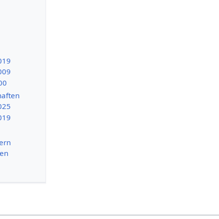
019
009
00
haften
025
019
ern
nen