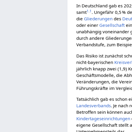
In Deutschland gab es 202
1.1
samt
. Ungefähr 0,5 % de
die
Gliederungen
des
Deut
oder einer
Gesellschaft
ein
unabhängig voneinander ge
durch andere Gliederunge
Verbandstufe, zum Beispie
Das Risiko ist zunächst sc
nicht-bayerischen
Kreis­ve
jährlich knapp zwei (1,9) 
Geschäftsmodelle, die Ab
Veränderungen, die Vereins
Führungskräfte im Vergleic
Tatsächlich gab es schon 
Landesverbands
. Je nach
Betroffen sein können auc
Kindertageseinrichtungen
eigene Gesellschaft stellt
Unternehmensteils dar.