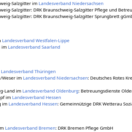
weig-Salzgitter im
Landesverband Niedersachsen
weig-Salzgitter: DRK Braunschweig-Salzgitter Pflege und Bet
weig-Salzgitter: DRK Braunschweig-Salzgitter Sprungbrett gGm
m
Landesverband Westfalen-Lippe
g im
Landesverband Saarland
m
Landesverband Thüringen
g/Weser im
Landesverband Niedersachsen
: Deutsches Rotes Kr
rg-Land im
Landesverband Oldenburg
: Betreuungsdienste Ol
opf im
Landesverband Hessen
g im
Landesverband Hessen
: Gemeinnützige DRK Wetterau Soz
 im
Landesverband Bremen
: DRK Bremen Pflege GmbH