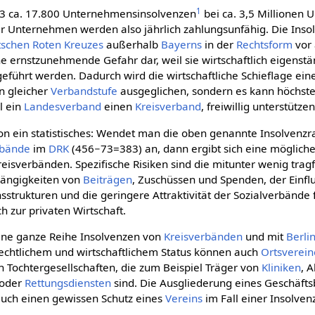
1
3 ca. 17.800 Unter­nehmens­insolvenzen
bei ca. 3,5 Millionen 
r Unternehmen werden also jährlich zahlungsunfähig. Die Insolv
­schen Roten Kreu­zes
außerhalb
Bayerns
in der
Rechtsform
vor 
e ernstzunehmende Gefahr dar, weil sie wirtschaftlich eigenstä
führt werden. Dadurch wird die wirtschaftliche Schieflage ein
n gleicher
Verbandstufe
ausgeglichen, sondern es kann höchst
l ein
Landesverband
einen
Kreisverband
, freiwillig unterstützen
hon ein statistisches: Wendet man die oben genannte Insolvenzr
rbände
im
DRK
(456−73=383) an, dann ergibt sich eine mögliche
Kreisverbänden. Spezifische Risiken sind die mitunter wenig trag
hängigkeiten von
Beiträgen
, Zuschüssen und Spenden, der Einflu
strukturen und die geringere Attraktivität der Sozialverbände fü
h zur privaten Wirtschaft.
eine ganze Reihe Insolvenzen von
Kreis­verbänden
und mit
Berli
 rechtlichem und wirtschaftlichem Status können auch
Ortsverein
h Tochtergesellschaften, die zum Beispiel Träger von
Kliniken
, 
oder
Rettungsdiensten
sind. Die Ausgliederung eines Geschäfts
 auch einen gewissen Schutz eines
Vereins
im Fall einer Insolve