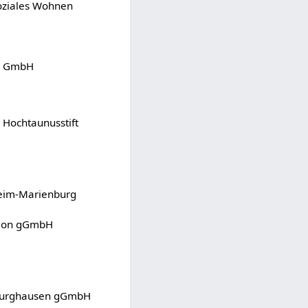
oziales Wohnen
ce GmbH
 Hochtaunusstift
heim-Marienburg
tion gGmbH
dburghausen gGmbH