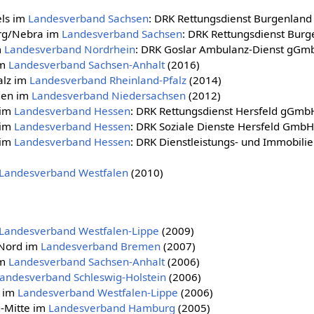
els im
Landesverband Sachsen
: DRK Rettungsdienst Burgenlan
rg/Nebra im
Landesverband Sachsen
: DRK Rettungsdienst Bur
m
Landesverband Nordrhein
: DRK Goslar Ambulanz-Dienst gGm
im
Landesverband Sachsen-Anhalt
(2016)
alz im
Landesverband Rheinland-Pfalz
(2014)
den im
Landesverband Niedersachsen
(2012)
 im
Landesverband Hessen
: DRK Rettungsdienst Hersfeld gGmb
 im
Landesverband Hessen
: DRK Soziale Dienste Hersfeld GmbH
 im
Landesverband Hessen
: DRK Dienstleistungs- und Immobilie
Landesverband Westfalen
(2010)
Landesverband Westfalen-Lippe
(2009)
-Nord im
Landesverband Bremen
(2007)
im
Landesverband Sachsen-Anhalt
(2006)
andesverband Schleswig-Holstein
(2006)
t im
Landesverband Westfalen-Lippe
(2006)
-Mitte im
Landesverband Hamburg
(2005)