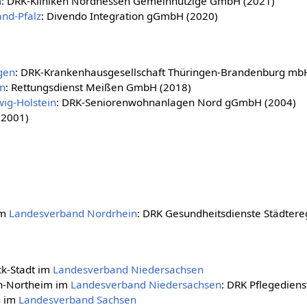
n
: DRK-Kliniken Nordhessen Gemeinnützige GmbH (2021)
nd-Pfalz
: Divendo Integration gGmbH (2020)
gen
: DRK-Krankenhausgesellschaft Thüringen-Brandenburg mb
n
: Rettungsdienst Meißen GmbH (2018)
ig-Holstein
: DRK-Seniorenwohnanlagen Nord gGmbH (2004)
(2001)
im
Landesverband Nordrhein
: DRK Gesundheitsdienste Städte
k-Stadt im
Landesverband Niedersachsen
en-Northeim im
Landesverband Niedersachsen
: DRK Pflegedie
u im
Landesverband Sachsen