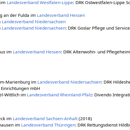
d im
Landesverband Westfalen-Lippe
: DRK Ostwestfalen-Lippe S
g an der Fulda im
Landesverband Hessen
m
Landesverband Niedersachsen
m
Landesverband Niedersachsen
: DRK Goslar Pflege und Servi
nus im
Landesverband Hessen
: DRK Altenwohn- und Pflegeheim
eim-Marienburg im
Landesverband Niedersachsen
: DRK Hildes
le Einrichtungen mbH
l-Wittlich im
Landesverband Rheinland-Pfalz
: Divendo Integra
eck im
Landesverband Sachsen-Anhalt
(2018)
ghausen im
Landesverband Thüringen
: DRK Rettungsdienst Hil