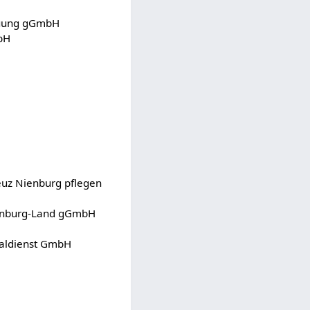
reuung gGmbH
bH
euz Nienburg pflegen
denburg-Land gGmbH
ialdienst GmbH