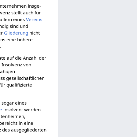
Unternehmen ins­ge­
enz stellt auch für
allem eines
Vereins
ndig sind und
er
Gliederung
nicht
ens eine höhere
.
ate auf die Anzahl der
 Insolvenz von
fähigen
ss gesellschaftlicher
r qualifizierte
n
sogar eines
e
insolvent werden.
Altenheimen,
bereichs in eine
nz des ausgegliederten