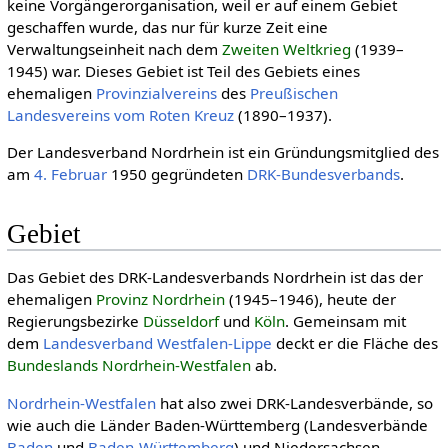
keine Vorgängerorganisation, weil er auf einem Gebiet
geschaffen wurde, das nur für kurze Zeit eine
Verwaltungseinheit nach dem
Zwei­ten Welt­krieg
(1939–
1945) war. Dieses Gebiet ist Teil des Gebiets eines
ehemaligen
Provinzialvereins
des
Preußischen
Landesvereins vom Roten Kreuz
(1890–1937).
Der Landesverband Nordrhein ist ein Gründungsmitglied des
am
4. Februar
1950 gegründeten
DRK-Bundesverbands
.
Gebiet
Das Gebiet des DRK-Landesverbands Nordrhein ist das der
ehemaligen
Provinz Nordrhein
(1945–1946), heute der
Regierungsbezirke
Düsseldorf
und
Köln
. Gemeinsam mit
dem
Landesverband Westfalen-Lippe
deckt er die Fläche des
Bundeslands Nordrhein-Westfalen
ab.
Nordrhein-Westfalen
hat also zwei DRK-Landesverbände, so
wie auch die Länder Baden-Württemberg (Landesverbände
Baden
und
Baden-Württemberg
) und Niedersachsen