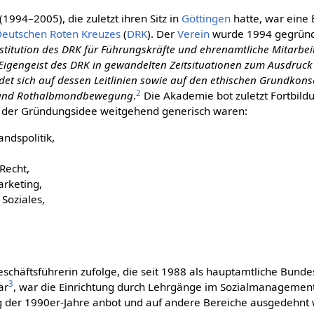
(1994–2005), die zuletzt ihren Sitz in
Göttingen
hatte, war eine 
eut­schen Roten Kreu­zes
(
DRK
). Der
Verein
wurde 1994 gegründ
stitution des DRK für Führungskräfte und ehrenamtliche Mit­arbei
igengeist des DRK in gewandelten Zeitsituationen zum Ausdruck 
et sich auf dessen Leitlinien sowie auf den ethischen Grundkons
2
 und Rothalb­mond­bewegung
.
Die Akademie bot zuletzt Fortbild
n der Gründungsidee weitgehend generisch waren:
ndspolitik,
Recht,
rketing,
Soziales,
schäftsführerin zufolge, die seit 1988 als hauptamtliche Bunde
3
ar
, war die Einrichtung durch Lehrgänge im Sozialmanagement
g der 1990er-Jahre anbot und auf andere Bereiche ausgedehnt 