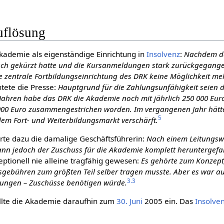
uflösung
kademie als eigenständige Einrichtung in
Insolvenz
:
Nachdem da
sch gekürzt hatte und die Kursanmeldungen stark zurückgegangen
 zentrale Fortbildungseinrichtung des DRK keine Möglichkeit mehr,
htete die Presse:
Hauptgrund für die Zahlungsunfähigkeit seien 
i Jahren habe das DRK die Akademie noch mit jährlich 250 000 Eur
 000 Euro zusammengestrichen worden. Im vergangenen Jahr hätt
5
dem Fort- und Weiterbildungsmarkt ver­schärft.
ärte dazu die damalige Geschäftsführerin:
Nach einem Leitungsw
dann jedoch der Zuschuss für die Akademie komplett heruntergef
ptionell nie alleine tragfähig gewesen:
Es gehörte zum Konzept,
ebühren zum größten Teil selber tragen musste. Aber es war auch
3.3
htungen – Zuschüsse benötigen würde.
ellte die Akademie daraufhin zum
30. Juni
2005 ein. Das
Insolve