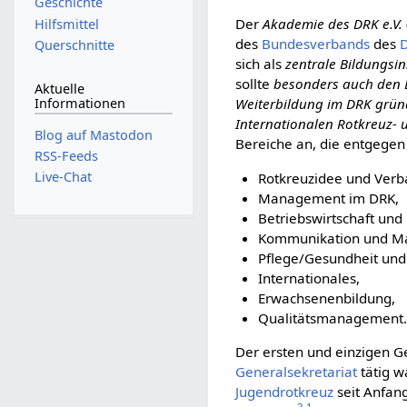
Geschichte
Der
Akademie des DRK e.V.
Hilfsmittel
des
Bundesverbands
des
D
Querschnitte
sich als
zentrale Bildungsin
sollte
besonders auch den E
Aktuelle
Informationen
Weiterbildung im DRK gründ
Internationalen Rotkreuz-
Blog auf Mastodon
Bereiche an, die entgege
RSS-Feeds
Live-Chat
Rotkreuzidee und Verba
Management im DRK,
Betriebswirtschaft und 
Kommunikation und Ma
Pflege/Gesundheit und 
Internationales,
Erwachsenenbildung,
Qualitätsmanagement.
Der ersten und einzigen Ge
Generalsekretariat
tätig w
Jugendrotkreuz
seit Anfan