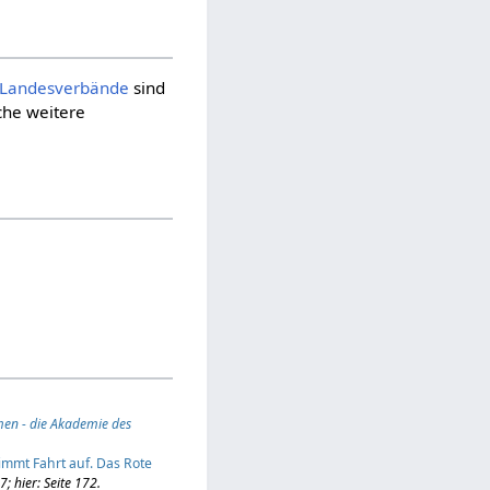
Landes­verbände
sind
iche weitere
men - die Akademie des
immt Fahrt auf. Das Rote
 hier: Seite 172.