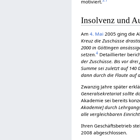
3.1
motiviert.
Insolvenz und A
Am
4. Mai
2005 ging die A
Kreuz die Zuschüsse drasti
2000 in Göttingen ansässige
4
setzen.
Detaillierter beric
der Zuschüsse. Bis vor dre
Summe sei zuletzt auf 140
dann durch die Flaute auf 
Zwanzig Jahre später erkl
Generalsekretariat sollte 
Akademie sei bereits konze
Akademie] durch Lehrgangsg
alle vergleichbaren Einric
Ihren Geschäftsbetrieb st
2008 abgeschlossen.