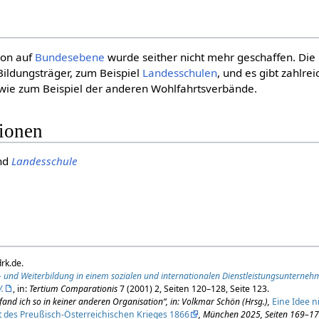
tion auf
Bundesebene
wurde seither nicht mehr geschaffen. Die
Bildungsträger, zum Beispiel
Landesschulen
, und es gibt zahlre
wie zum Beispiel der anderen Wohlfahrtsverbände.
tionen
nd
Landesschule
rk.de.
- und Weiterbildung in einem sozialen und internationalen Dienstleistungsunterneh
.
, in:
Tertium Comparationis
7 (2001) 2, Seiten 120–128, Seite 123.
fand ich so in keiner anderen Organisation“, in: Volkmar Schön (Hrsg.),
Eine Idee n
t des Preußisch-Österreichischen Krieges 1866
, München 2025, Seiten 169–177;