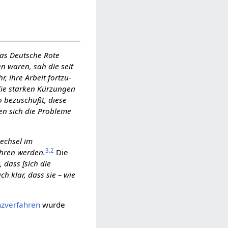
s Deutsche Rote
 waren, sah die seit
 ihre Arbeit fort­zu­
die starken Kürzungen
o bezuschußt, diese
en sich die Probleme
echsel im
3.2
ahren werden.
Die
 dass [sich die
 klar, dass sie – wie
nzverfahren
wurde