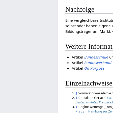
Nachfolge
Eine vergleichbare Institu
selbst oder haben eigene 
Bildungsträger am Markt, 
Weitere Informa
Artikel
Bundesschule
u
Artikel
Bundesverband
Artikel
On Purpose
Einzelnachweise
↑
Vormals: drk-akademie.d
↑
Christiane Gerlach,
Fort
Deutschen Roten Kreuzes e.V
↑
Brigitte Wettengel,
„Das 
Kreuz in Hamburg zur Zei