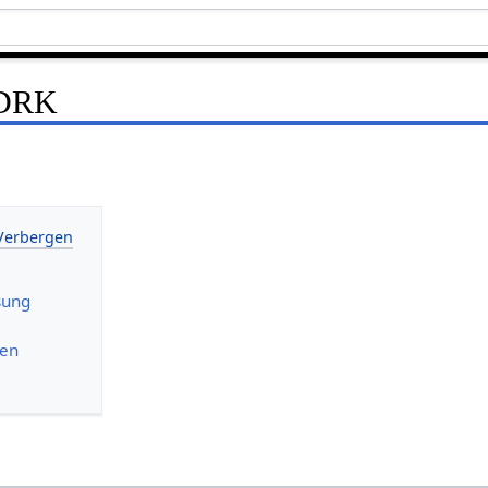
 DRK
sung
nen