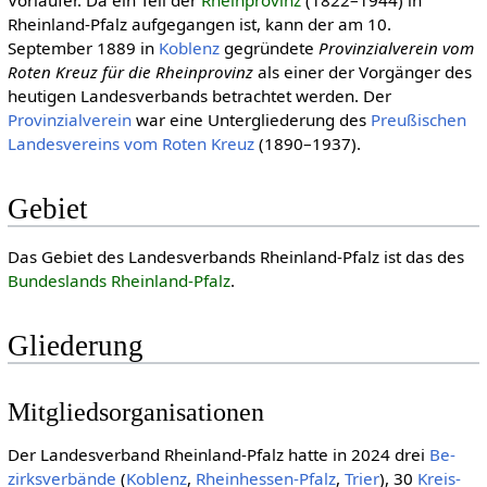
Vorläufer. Da ein Teil der
Rheinprovinz
(1822–1944) in
Rheinland-Pfalz aufgegangen ist, kann der am 10.
September 1889 in
Koblenz
gegründete
Provinzialverein vom
Roten Kreuz für die Rheinprovinz
als einer der Vorgänger des
heutigen Landesverbands betrachtet werden. Der
Provinzialverein
war eine Untergliederung des
Preußischen
Landesvereins vom Roten Kreuz
(1890–1937).
Gebiet
Das Gebiet des Landesverbands Rheinland-Pfalz ist das des
Bundeslands Rheinland-Pfalz
.
Gliederung
Mitgliedsorganisationen
Der Landesverband Rheinland-Pfalz hatte in 2024 drei
Be­
zirks­ver­bän­de
(
Koblenz
,
Rheinhessen-Pfalz
,
Trier
), 30
Kreis­