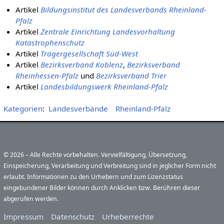
Artikel
Bildungsinstitut des Landesverbands Rheinland-
Pfalz
Artikel
Zentrale Einrichtung Landesvorhaltung
Katastrophenschutz
Artikel
Trägergesellschaft Süd-West
Artikel
Bezirksverband Koblenz
,
Bezirksverband
Rheinhessen-Pfalz
und
Bezirksverband Trier
Artikel
Landesbildungswerk Rheinland-Pfalz
Kategorien
:
Landesverbände
Rheinland-Pfalz
© 2026 – Alle Rechte vorbehalten. Vervielfältigung, Übersetzung,
Einspeicherung, Verarbeitung und Verbreitung sind in jeglicher Form nicht
erlaubt. Informationen zu den Urhebern und zum Lizenzstatus
eingebundener Bilder können durch Anklicken bzw. Berühren dieser
abgerufen werden.
Impressum
Datenschutz
Urheberrechte