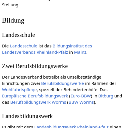
Stellung.
Bildung
Landesschule
Die
Landesschule
ist das
Bildungsinstitut des
Landesverbands Rheinland-Pfalz
in
Mainz
.
Zwei Berufsbildungswerke
Der Landesverband betreibt als unselbstständige
Einrichtungen zwei
Berufsbildungswerke
im Rahmen der
Wohlfahrtspflege
, speziell der Behindertenhilfe: Das
Europäische Berufsbildungswerk
(
Euro-BBW
) in
Bitburg
und
das
Berufsbildungswerk Worms
(
BBW Worms
).
Landesbildungswerk
Es gibt mit dem
Landesbildungswerk Rheinland-Pfalz
einen