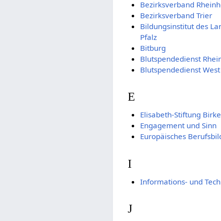
Bezirksverband Rheinh
Bezirksverband Trier
Bildungsinstitut des L
Pfalz
Bitburg
Blutspendedienst Rhein
Blutspendedienst West
E
Elisabeth-Stiftung Birk
Engagement und Sinn
Europäisches Berufsbi
I
Informations- und Tec
J