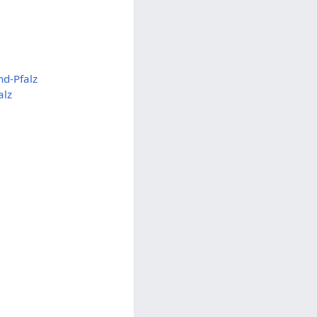
d-Pfalz
alz