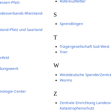
RotkreuzRetter
essen-Pfalz
andesverbands Rheinland-
S
Sprendlingen
land-Pfalz und Saarland
T
Trägergesellschaft Süd-West
Trier
enfeld
W
ldungswerk
Westdeutsche SpenderZentra
Worms
hnologie-Center
Z
Zentrale Einrichtung Landes
Katastrophenschutz