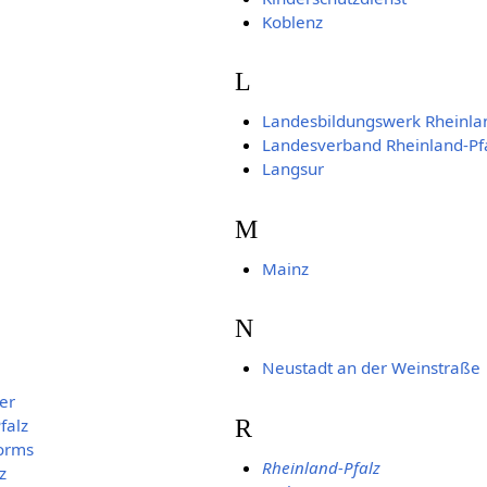
Koblenz
L
Landesbildungswerk Rheinlan
Landesverband Rheinland-Pf
Langsur
M
Mainz
N
Neustadt an der Weinstraße
er
R
falz
orms
Rheinland-Pfalz
z