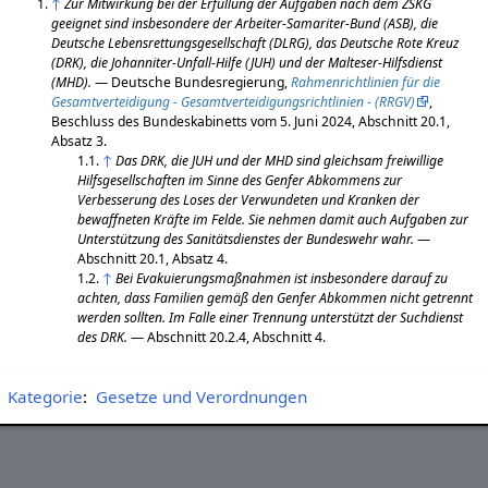
↑
Zur Mitwirkung bei der Erfüllung der Aufgaben nach dem ZSKG
geeignet sind insbesondere der Arbeiter-Samariter-Bund (ASB), die
Deutsche Lebensrettungsgesellschaft (DLRG), das Deutsche Rote Kreuz
(DRK), die Johanniter-Unfall-Hilfe (JUH) und der Malteser-Hilfsdienst
(MHD).
— Deutsche Bundesregierung,
Rahmenrichtlinien für die
Gesamtverteidigung - Gesamtverteidigungsrichtlinien - (RRGV)
,
Beschluss des Bundeskabinetts vom 5. Juni 2024, Abschnitt 20.1,
Absatz 3.
↑
Das DRK, die JUH und der MHD sind gleichsam freiwillige
Hilfsgesellschaften im Sinne des Genfer Abkommens zur
Verbesserung des Loses der Verwundeten und Kranken der
bewaffneten Kräfte im Felde. Sie nehmen damit auch Aufgaben zur
Unterstützung des Sanitätsdienstes der Bundeswehr wahr.
—
Abschnitt 20.1, Absatz 4.
↑
Bei Evakuierungsmaßnahmen ist insbesondere darauf zu
achten, dass Familien gemäß den Genfer Abkommen nicht getrennt
werden sollten. Im Falle einer Trennung unterstützt der Suchdienst
des DRK.
— Abschnitt 20.2.4, Abschnitt 4.
Kategorie
:
Gesetze und Verordnungen