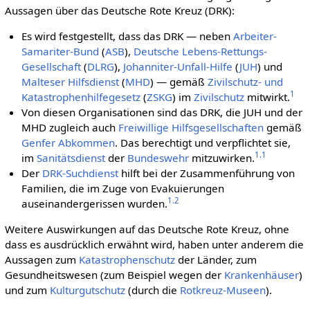
Aussagen über das Deutsche Rote Kreuz (DRK):
Es wird festgestellt, dass das DRK — neben
Arbeiter-
Samariter-Bund
(
ASB
),
Deutsche Lebens-Rettungs-
Gesellschaft
(
DLRG
),
Johanniter-Unfall-Hilfe
(
JUH
) und
Malteser Hilfsdienst
(
MHD
) — gemäß
Zivilschutz- und
1
Katastrophenhilfegesetz
(
ZSKG
) im
Zivilschutz
mitwirkt.
Von diesen Organisationen sind das DRK, die JUH und der
MHD zugleich auch
Freiwillige Hilfsgesellschaften
gemäß
Genfer Abkommen
. Das berechtigt und verpflichtet sie,
1.1
im
Sanitätsdienst
der
Bundeswehr
mitzuwirken.
Der
DRK-Suchdienst
hilft bei der Zusammenführung von
Familien, die im Zuge von Evakuierungen
1.2
auseinandergerissen wurden.
Weitere Auswirkungen auf das Deutsche Rote Kreuz, ohne
dass es ausdrücklich erwähnt wird, haben unter anderem die
Aussagen zum
Katastrophenschutz
der Länder, zum
Gesundheitswesen (zum Beispiel wegen der
Kranken­häuser
)
und zum
Kulturgutschutz
(durch die
Rotkreuz-Museen
).