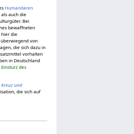
des
Huma­ni­tären
 als auch die
turgüter. Bei
eines bewaffneten
hier die
n überwiegend von
agen, die sich dazu in
satzmittel vorhalten
aben in Deutschland
r
Einsturz des
 Kreuz und
ation, die sich auf