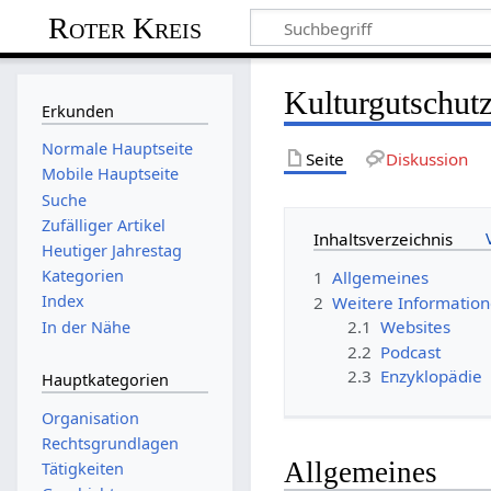
Roter Kreis
Kulturgutschut
Erkunden
Normale Hauptseite
Seite
Diskussion
Mobile Hauptseite
Suche
Zufälliger Artikel
Inhaltsverzeichnis
Heutiger Jahrestag
Kategorien
1
Allgemeines
Index
2
Weitere Informatio
2.1
Websites
In der Nähe
2.2
Podcast
2.3
Enzyklopädie
Hauptkategorien
Organisation
Rechtsgrundlagen
Allgemeines
Tätigkeiten