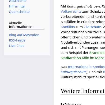
Geschichte
Mit
Kulturgutschutz
bzw.
K
Hilfsmittel
Völker­rechts
zum Schutz v
Querschnitte
vorbereitenden und konkr
Notfällen in Friedenszei
Aktuelle
Informationen
Konflikts
zum
Zivilschutz
. 
Vorbereitungen für zivil
Blog auf Mastodon
öffentlichen und privaten 
RSS-Feeds
Notfallverbünden zusammen
Live-Chat
und sich mit Planungen so
zum Beispiel der
Brand de
Stadtarchivs Köln im März
Das
Inter­nationale Komit
Kulturgutschutz
), und mit
B
Kulturgutschutz spezialisier
Weitere Informa