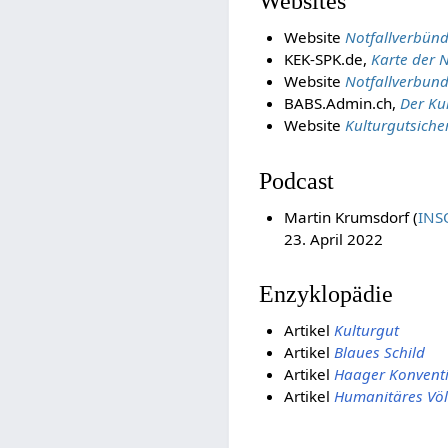
Websites
Website
Notfallverbünd
KEK-SPK.de,
Karte der 
Website
Notfallverbund
BABS.Admin.ch,
Der Ku
Website
Kulturgutsich
Podcast
Martin Krumsdorf (
INS
23. April 2022
Enzyklopädie
Artikel
Kulturgut
Artikel
Blaues Schild
Artikel
Haager Konvent
Artikel
Humanitäres Völ