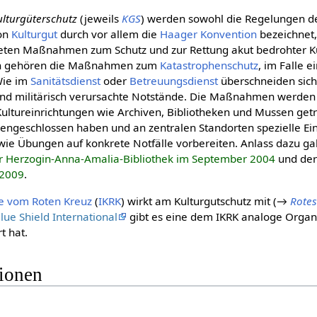
ulturgüterschutz
(jeweils
KGS
) werden sowohl die Regelungen 
on
Kulturgut
durch vor allem die
Haager Konvention
bezeichnet,
eten Maßnahmen zum Schutz und zur Rettung akut bedrohter Kul
ten gehören die Maßnahmen zum
Katastrophenschutz
, im Falle 
Wie im
Sanitätsdienst
oder
Betreuungsdienst
überschneiden sich 
e und militärisch verursachte Notstände. Die Maßnahmen werde
Kultureinrichtungen wie Archiven, Bibliotheken und Mussen getr
geschlossen haben und an zentralen Standorten spezielle Ein
wie Übungen auf konkrete Notfälle vorbereiten. Anlass dazu g
r Herzogin-Anna-Amalia-Bibliothek im September 2004
und de
 2009
.
ee vom Roten Kreuz
(
IKRK
) wirkt am Kulturgutschutz mit (→
Rotes
lue Shield International
gibt es eine dem IKRK analoge Organis
t hat.
tionen