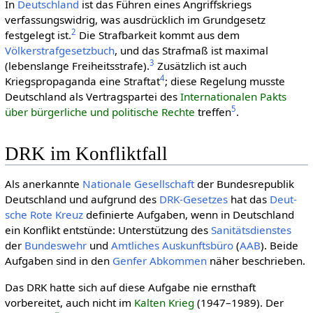
In
Deutschland
ist das Führen eines Angriffskriegs
verfassungswidrig, was ausdrücklich im Grundgesetz
2
festgelegt ist.
Die Strafbarkeit kommt aus dem
Völkerstrafgesetzbuch
, und das Strafmaß ist maximal
3
(lebenslange Freiheitsstrafe).
Zusätzlich ist auch
4
Kriegspropaganda eine Straftat
; diese Regelung musste
Deutschland als Vertragspartei des
Internationalen Pakts
5
über bürgerliche und politische Rechte
treffen
.
DRK im Konfliktfall
Als anerkannte
Nationale Gesellschaft
der Bundesrepublik
Deutschland und aufgrund des
DRK-Gesetzes
hat das
Deut­
sche Rote Kreuz
definierte Aufgaben, wenn in Deutschland
ein Konflikt entstünde: Unterstützung des
Sanitätsdienstes
der
Bundeswehr
und
Amtliches Auskunftsbüro
(
AAB
). Beide
Aufgaben sind in den
Genfer Abkommen
näher beschrieben.
Das DRK hatte sich auf diese Aufgabe nie ernsthaft
vorbereitet, auch nicht im
Kalten Krieg
(1947–1989). Der