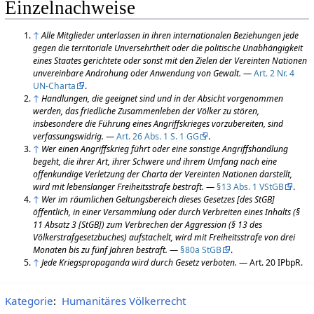
Einzelnachweise
↑
Alle Mitglieder unterlassen in ihren internationalen Beziehungen jede
gegen die territoriale Unversehrtheit oder die politische Unabhängigkeit
eines Staates gerichtete oder sonst mit den Zielen der Vereinten Nationen
unvereinbare Androhung oder Anwendung von Gewalt.
—
Art. 2 Nr. 4
UN-Charta
.
↑
Handlungen, die geeignet sind und in der Absicht vorgenommen
werden, das friedliche Zusammenleben der Völker zu stören,
insbesondere die Führung eines Angriffskrieges vorzubereiten, sind
verfassungswidrig.
—
Art. 26 Abs. 1 S. 1 GG
.
↑
Wer einen Angriffskrieg führt oder eine sonstige Angriffshandlung
begeht, die ihrer Art, ihrer Schwere und ihrem Umfang nach eine
offenkundige Verletzung der Charta der Vereinten Nationen darstellt,
wird mit lebenslanger Freiheitsstrafe bestraft.
—
§ 13 Abs. 1 VStGB
.
↑
Wer im räumlichen Geltungsbereich dieses Gesetzes [des StGB]
öffentlich, in einer Versammlung oder durch Verbreiten eines Inhalts (§
11 Absatz 3 [StGB]) zum Verbrechen der Aggression (§ 13 des
Völkerstrafgesetzbuches) aufstachelt, wird mit Freiheitsstrafe von drei
Monaten bis zu fünf Jahren bestraft.
—
§ 80a StGB
.
↑
Jede Kriegspropaganda wird durch Gesetz verboten.
— Art. 20 IPbpR.
Kategorie
:
Humanitäres Völkerrecht