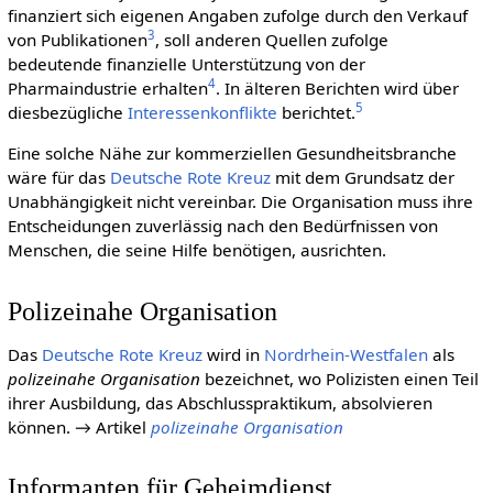
finanziert sich eigenen Angaben zufolge durch den Verkauf
3
von Publikationen
, soll anderen Quellen zufolge
bedeutende finanzielle Unterstützung von der
4
Pharmaindustrie erhalten
. In älteren Berichten wird über
5
diesbezügliche
Interessenkonflikte
berichtet.
Eine solche Nähe zur kommerziellen Gesundheitsbranche
wäre für das
Deut­sche Rote Kreuz
mit dem Grundsatz der
Unabhängigkeit nicht vereinbar. Die Organisation muss ihre
Entscheidungen zuverlässig nach den Bedürfnissen von
Menschen, die seine Hilfe benötigen, ausrichten.
Polizeinahe Organisation
Das
Deut­sche Rote Kreuz
wird in
Nordrhein-Westfalen
als
polizeinahe Organisation
bezeichnet, wo Polizisten einen Teil
ihrer Ausbildung, das Abschlusspraktikum, absolvieren
können. → Artikel
polizeinahe Organisation
Informanten für Geheimdienst