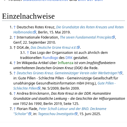
Einzelnachweise
↑
Deutsches Rotes Kreuz,
Die Grundsätze des Roten Kreuzes und Roten
Halbmondes
, Berlin, 15. Mai 2019.
↑
Internationale Föderation,
The seven Fundamental Principles
,
Genf, 22. September 2010.
↑
DGK.de,
Das Deutsche Grüne Kreuz e.V.
.
↑
Das Logo der Organisation ist auch ähnlich dem
traditionellen
Rundlogo
des
DRK
gestaltet.
↑
Im Wikipedia-Artikel über
Influenza
ist vom
Impfstoffanbietern
unterhaltenen Deutschen Grünen Kreuz (DGK)
die Rede.
↑
Deutsches Grünes Kreuz. Gemeinnütziger Verein oder Werbeträger?
,
in: Gute Pillen - Schlechte Pillen - Gemeinnützige Gesellschaft für
unabhängige Gesundheitsinformation mbH (Hrsg.),
Gute Pillen -
Schlechte Pillen
, Nr. 5/2009, Berlin 2009.
↑
Andrea Brinckmann,
Das Rote Kreuz in der DDR. Humanitäre
Grundsätze und staatliche Lenkung – die Geschichte der Hilfsorganisation
von 1952 bis 1990
, Berlin 2019, Seite 125.
↑
Florian Flade,
Peter Scholl-Latour und der BND. Deckname
"Scholar"
, in:
Tagesschau Investigativ
, 15. Juni 2025.