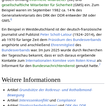
gesellschaftliche Mitarbeiter für Sicherheit
(GMS) ein. Zum
Beispiel waren im September 1982 ca. 14 % des
Generalsekretariats des DRK der DDR entweder IM oder
6
GMS.
Ein Beispiel in Westdeutschland ist der deutsch-französische
Journalist und Publizist
Peter Scholl-Latour
(1924–2014), der
ab 1970 für lange Zeit dem
Präsidium des Bundesverbands
angehörte und anschließend
Ehrenmitglied
des
Bundesverbands
war. Im Juni 2025 wurde durch Recherchen
der Tagesschau bekannt, dass er sich daraus ergebende
Kontakte zum
Inter­natio­nalen Komitee vom Roten Kreuz
als
7
Informant für den
Bundesnachrichtendienst
genutzt hatte.
Weitere Informationen
Artikel
Grundsätze der Rotkreuz- und Rothalbmond-
Bewegung
Artikel
Interessenkonflikt
und
Compliance
Artikel
Staatssicherheitsdienst
und
DRK der DDR