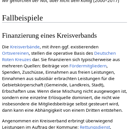
Wir gehorchen der Not, aber nicht dem König
(2000–2017)
Fallbeispiele
Finanzierung eines Kreisverbands
Die
Kreis­verbände
, mit ihren ggf. existierenden
Ortsvereinen
, stellen die operative Basis des
Deut­schen
Roten Kreu­zes
dar. Sie finanzieren sich typischerweise aus
mehreren Quellen: Beiträge von
Fördermitgliedern
,
Spenden, Zuschüsse, Einnahmen aus freien Leistungen,
Einnahmen aus subsidiär erbrachten Leistungen für die
Gebietskörperschaft (Gemeinde, Landkreis, Stadt),
Erbschaften usw. Wenn diese Mischung nicht ausgewogen ist,
sondern eine einzelne Erlösquelle dominiert, die nicht wie
insbesondere die Mitgliedsbeiträge selbst gesteuert wird,
dann kann eine Abhängigkeit von einem Dritten entstehen.
Angenommen ein Kreisverband erbringt überwiegend
Leistungen im Auftrag der Kommune:
Rettungsdienst
,