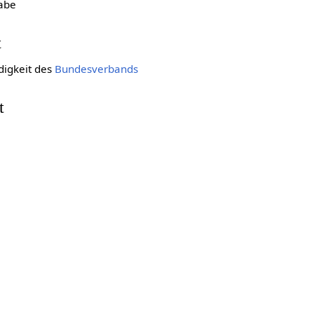
abe
t
digkeit des
Bundesverbands
t