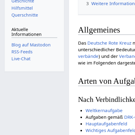
Geschichte
3
Weitere Informatio
Hilfsmittel
Querschnitte
Allgemeines
Aktuelle
Informationen
Das
Deut­sche Rote Kreuz
n
Blog auf Mastodon
unterschiedlicher Bedeutu
RSS-Feeds
verbände
) und der
Verban
Live-Chat
wie im Folgenden dargeste
Arten von Aufga
Nach Verbindlichke
Weltkernaufgabe
Aufgaben gemäß
DRK-
Hauptaufgabenfeld
Wichtiges Aufgabenfel