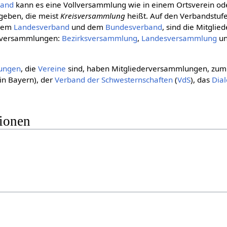
band
kann es eine Vollversammlung wie in einem Ortsverein ode
geben, die meist
Kreisversammlung
heißt. Auf den Verbandstufe
inem
Landesverband
und dem
Bundesverband
, sind die Mitgl
enversammlungen:
Bezirksversammlung
,
Landesversammlung
u
rungen
, die
Vereine
sind, haben Mitgliederversammlungen, zum 
in Bayern), der
Verband der Schwesternschaften
(
VdS
), das
Dia
tionen