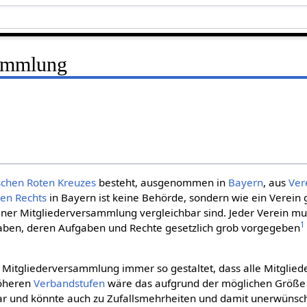
sammlung
schen Roten Kreu­zes
besteht, ausgenommen in
Bayern
, aus
Ver
hen Rechts
in Bayern ist keine Behörde, sondern wie ein Verein g
einer Mitgliederversammlung vergleichbar sind. Jeder Verein mu
1
ben, deren Aufgaben und Rechte gesetzlich grob vorgegeben
e Mitgliederversammlung immer so gestaltet, dass alle Mitglied
höheren
Verbandstufen
wäre das aufgrund der möglichen Größe 
bar und könnte auch zu Zufallsmehrheiten und damit unerwüns