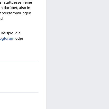
r stattdessen eine
n darüber, also in
iederversammlungen
nd
Beispiel die
logforum
oder