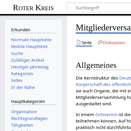
Roter Kreis
Mitgliederver
Erkunden
Normale Hauptseite
Seite
Diskussion
Mobile Hauptseite
Suche
Zufälliger Artikel
Allgemeines
Heutiger Jahrestag
Kategorien
Die Kernstruktur des
Deut­
Index
Körperschaft des öffentlic
In der Nähe
sie auch Organe, die mit 
Mitgliederversammlung ha
Hauptkategorien
ausgestaltet sind.
Organisation
In einem
Ortsverein
ist di
Rechtsgrundlagen
teilnehmen können. Auf 
Tätigkeiten
praktisch nicht durchführ