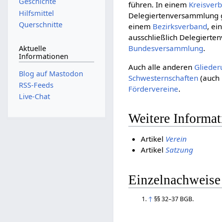
Geschichte
führen. In einem
Kreisver
Hilfsmittel
Delegiertenversammlung 
Querschnitte
einem
Bezirksverband
, e
ausschließlich Delegiert
Bundesversammlung
.
Aktuelle
Informationen
Auch alle anderen
Gliede
Blog auf Mastodon
Schwesternschaften
(auch 
RSS-Feeds
Fördervereine
.
Live-Chat
Weitere Informa
Artikel
Verein
Artikel
Satzung
Einzelnachweise
↑
§§ 32–37 BGB.