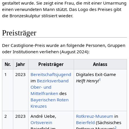
gestaltet wurde. Sie zeigt eine Frau, die mit einer Umarmung
einen verwundeten Mann stützt. Das Logo des Preises gibt
die Bronzeskulptur stilisiert wieder.
Preisträger
Der Castiglione-Preis wurde an folgende Personen, Gruppen
oder Institutionen verliehen (August 2024):
Nr.
Jahr
Preisträger
Anlass
1
2023
Bereitschaftsjugend
Digitales Exit-Game
1
im
Bezirksverband
Helft Henry!
Ober- und
Mittelfranken
des
Baye­ri­schen Roten
Kreuzes
2
2023
André Uebe,
Rotkreuz-Museum
in
Ortsverein
Beierfeld
(Sächsisches
2
Beierfeld im
Rotkreuz-Museum)