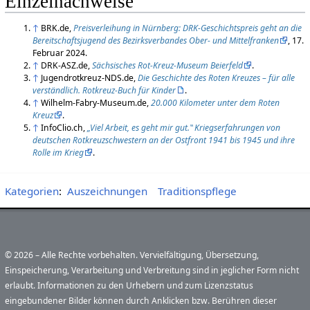
Einzelnachweise
↑
BRK.de,
Preisverleihung in Nürnberg: DRK-Geschichtspreis geht an die
Bereitschaftsjugend des Bezirksverbandes Ober- und Mittelfranken
, 17.
Februar 2024.
↑
DRK-ASZ.de,
Sächsisches Rot-Kreuz-Museum Beierfeld
.
↑
Jugendrotkreuz-NDS.de,
Die Geschichte des Roten Kreuzes – für alle
verständlich. Rotkreuz-Buch für Kinder
.
↑
Wilhelm-Fabry-Museum.de,
20.000 Kilometer unter dem Roten
Kreuz
.
↑
InfoClio.ch,
„Viel Arbeit, es geht mir gut.‟ Kriegserfahrungen von
deutschen Rotkreuzschwestern an der Ostfront 1941 bis 1945 und ihre
Rolle im Krieg
.
Kategorien
:
Auszeichnungen
Traditionspflege
© 2026 – Alle Rechte vorbehalten. Vervielfältigung, Übersetzung,
Einspeicherung, Verarbeitung und Verbreitung sind in jeglicher Form nicht
erlaubt. Informationen zu den Urhebern und zum Lizenzstatus
eingebundener Bilder können durch Anklicken bzw. Berühren dieser