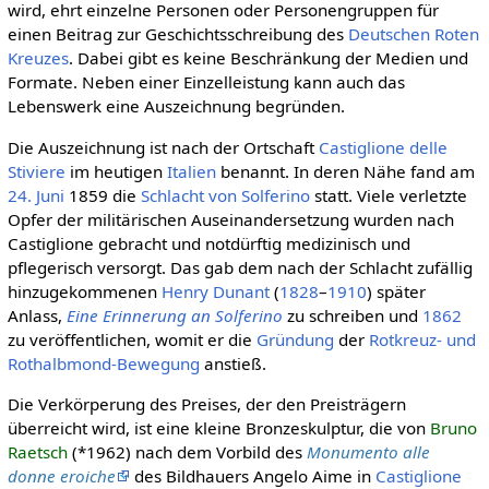
wird, ehrt einzelne Personen oder Personengruppen für
einen Beitrag zur Geschichtsschreibung des
Deut­schen Roten
Kreu­zes
. Dabei gibt es keine Beschränkung der Medien und
Formate. Neben einer Einzelleistung kann auch das
Lebenswerk eine Auszeichnung begründen.
Die Auszeichnung ist nach der Ortschaft
Castiglione delle
Stiviere
im heutigen
Italien
benannt. In deren Nähe fand am
24. Juni
1859 die
Schlacht von Solferino
statt. Viele verletzte
Opfer der militärischen Auseinandersetzung wurden nach
Castiglione gebracht und notdürftig medizinisch und
pflegerisch versorgt. Das gab dem nach der Schlacht zufällig
hinzugekommenen
Henry Dunant
(
1828
–
1910
) später
Anlass,
Eine Erinnerung an Solferino
zu schreiben und
1862
zu veröffentlichen, womit er die
Gründung
der
Rotkreuz- und
Rothalbmond-Bewegung
anstieß.
Die Verkörperung des Preises, der den Preisträgern
überreicht wird, ist eine kleine Bronzeskulptur, die von
Bruno
Raetsch
(*1962) nach dem Vorbild des
Monumento alle
donne eroiche
des Bildhauers Angelo Aime in
Castiglione