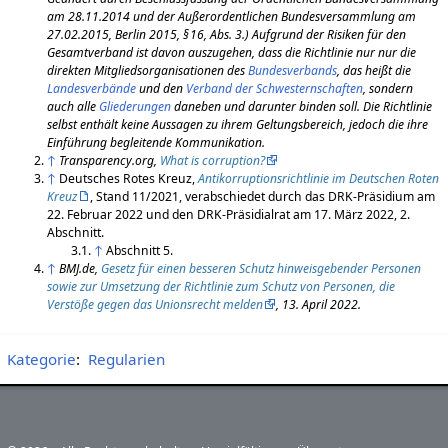
am 28.11.2014 und der Außerordentlichen Bundesversammlung am
27.02.2015
, Berlin 2015, § 16, Abs. 3.) Aufgrund der Risiken für den
Gesamtverband ist davon auszugehen, dass die Richtlinie nur nur die
direkten Mitgliedsorganisationen des
Bundesverbands
, das heißt die
Landes­verbände
und den
Verband der Schwesternschaften
, sondern
auch alle
Gliederungen
daneben und darunter binden soll. Die Richtlinie
selbst enthält keine Aussagen zu ihrem Geltungsbereich, jedoch die ihre
Einführung begleitende Kommunikation.
↑
Transparency.org,
What is corruption?
↑
Deutsches Rotes Kreuz,
Antikorruptionsrichtlinie im Deutschen Roten
Kreuz
, Stand 11/2021, verabschiedet durch das DRK-Präsidium am
22. Februar 2022 und den DRK-Präsidialrat am 17. März 2022, 2.
Abschnitt.
↑
Abschnitt 5.
↑
BMJ.de,
Gesetz für einen besseren Schutz hinweisgebender Personen
sowie zur Umsetzung der Richtlinie zum Schutz von Personen, die
Verstöße gegen das Unionsrecht melden
, 13. April 2022.
Kategorie
:
Regularien