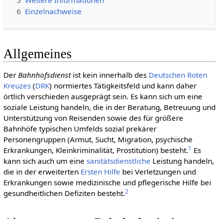
5
Weitere Informationen
6
Einzelnachweise
Allgemeines
Der
Bahnhofsdienst
ist kein innerhalb des
Deut­schen Roten
Kreu­zes
(
DRK
) normiertes Tätigkeitsfeld und kann daher
örtlich verschieden ausgeprägt sein. Es kann sich um eine
soziale Leistung handeln, die in der Beratung, Betreuung und
Unterstützung von Reisenden sowie des für größere
Bahnhöfe typischen Umfelds sozial prekärer
Personengruppen (Armut, Sucht, Migration, psychische
1
Erkrankungen, Kleinkriminalität, Prostitution) be­steht.
Es
kann sich auch um eine
sanitätsdienstliche
Leistung handeln,
die in der erweiterten
Ersten Hilfe
bei Verletzungen und
Erkrankungen sowie medizinische und pflegerische Hilfe bei
2
gesundheitlichen Defiziten besteht.