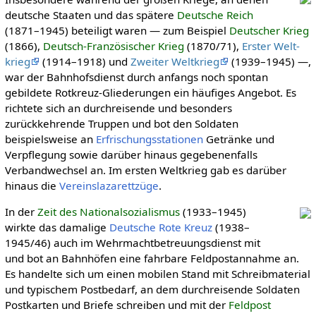
deutsche Staaten und das spätere
Deutsche Reich
(1871–1945) beteiligt waren — zum Beispiel
Deutscher Krieg
(1866),
Deutsch-Französischer Krieg
(1870/71),
Erster Welt­
krieg
(1914–1918) und
Zweiter Weltkrieg
(1939–1945) —,
war der Bahnhofsdienst durch anfangs noch spontan
gebildete Rotkreuz-Gliederungen ein häufiges Angebot. Es
richtete sich an durchreisende und besonders
zurückkehrende Truppen und bot den Soldaten
beispielsweise an
Erfrischungsstationen
Getränke und
Verpflegung sowie darüber hinaus gegebenenfalls
Verbandwechsel an. Im ersten Weltkrieg gab es darüber
hinaus die
Vereinslazarettzüge
.
In der
Zeit des National­sozia­lis­mus
(1933–1945)
wirkte das damalige
Deut­sche Rote Kreuz
(1938–
1945/46) auch im Wehrmachtbetreuungsdienst mit
und bot an Bahnhöfen eine fahrbare Feldpostannahme an.
Es handelte sich um einen mobilen Stand mit Schreibmaterial
und typischem Postbedarf, an dem durchreisende Soldaten
Postkarten und Briefe schreiben und mit der
Feldpost