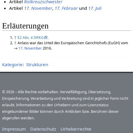
Artikel
Rotkreuzschwester
Artikel
17. November
,
17. Februar
und
17. Juli
Erläuterungen
↑
§ 2 Abs. 4 DRKG
.
↑
Anlass war das Urteil des Europäischen Gerichtshofs (EuGH) vom
→
17. November
2016.
Kategorie
:
Strukturen
© 2026 – Alle Rechte vorbehalten. Vervielfältigung, Übersetzung,
Einspeicherung, Verarbeitung und Verbreitung sind in jeglicher Form nicht
erlaubt. Informationen zu den Urhebern und zum Lizenzstatus
eingebundener Bilder können durch Anklicken bzw. Berühren dieser
abgerufen werden.
Impressum
Datenschutz
Urheberrechte