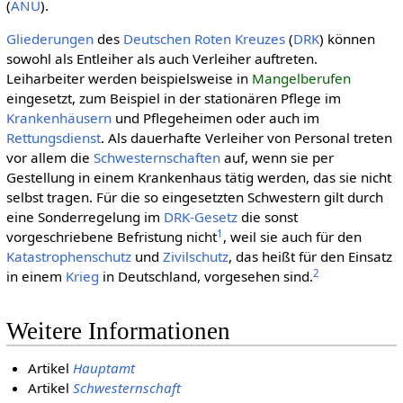
(
ANÜ
).
Gliederungen
des
Deut­schen Roten Kreu­zes
(
DRK
) können
sowohl als Entleiher als auch Verleiher auftreten.
Leiharbeiter werden beispielsweise in
Mangelberufen
eingesetzt, zum Beispiel in der stationären Pflege im
Kranken­häusern
und Pflegeheimen oder auch im
Rettungsdienst
. Als dauerhafte Verleiher von Personal treten
vor allem die
Schwesternschaften
auf, wenn sie per
Gestellung in einem Krankenhaus tätig werden, das sie nicht
selbst tragen. Für die so eingesetzten Schwestern gilt durch
eine Sonderregelung im
DRK-Gesetz
die sonst
1
vorgeschriebene Befristung nicht
, weil sie auch für den
Katastrophenschutz
und
Zivilschutz
, das heißt für den Einsatz
2
in einem
Krieg
in Deutschland, vorgesehen sind.
Weitere Informationen
Artikel
Hauptamt
Artikel
Schwesternschaft