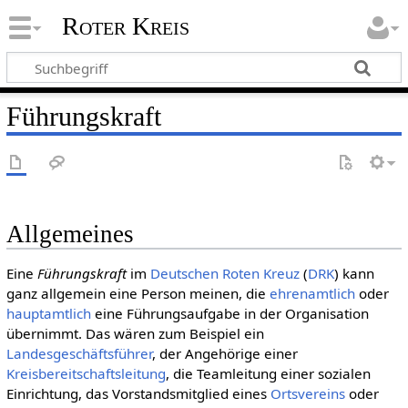
Roter Kreis
Führungskraft
Allgemeines
Eine
Führungskraft
im
Deut­schen Roten Kreuz
(
DRK
) kann
ganz allgemein eine Person meinen, die
ehren­amtlich
oder
haupt­amt­lich
eine Führungsaufgabe in der Organisation
übernimmt. Das wären zum Beispiel ein
Landesgeschäftsführer
, der Angehörige einer
Kreisbereitschaftsleitung
, die Teamleitung einer sozialen
Einrichtung, das Vorstandsmitglied eines
Ortsvereins
oder