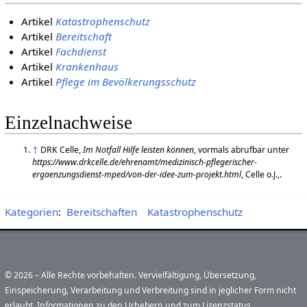
Artikel
Katastrophenschutz
Artikel
Bereitschaft
Artikel
Fachdienst
Artikel
Krankenhaus
Artikel
Pflege im Bevölkerungsschutz
Einzelnachweise
↑
DRK Celle,
Im Notfall Hilfe leisten können
, vormals abrufbar unter
https://www.drkcelle.de/ehrenamt/medizinisch-pflegerischer-
ergaenzungsdienst-mped/von-der-idee-zum-projekt.html
, Celle o.J.,.
Kategorien
:
Bereitschaften
Katastrophenschutz
© 2026 – Alle Rechte vorbehalten. Vervielfältigung, Übersetzung,
Einspeicherung, Verarbeitung und Verbreitung sind in jeglicher Form nicht
erlaubt. Informationen zu den Urhebern und zum Lizenzstatus