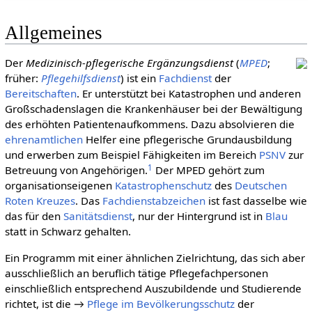
Allgemeines
Der
(
MPED
;
früher:
Pflegehilfsdienst
) ist ein
Fachdienst
der
Bereitschaften
. Er unterstützt bei Katastrophen und anderen
Großschadenslagen die Krankenhäuser bei der Bewältigung
des erhöhten Patientenaufkommens. Dazu absolvieren die
ehren­amtlichen
Helfer eine pflegerische Grundausbildung
und erwerben zum Beispiel Fähigkeiten im Bereich
PSNV
zur
1
Betreuung von Angehörigen.
Der MPED gehört zum
organisationseigenen
Katastrophenschutz
des
Deut­schen
Roten Kreu­zes
. Das
Fachdienstabzeichen
ist fast dasselbe wie
das für den
Sanitätsdienst
, nur der Hintergrund ist in
Blau
statt in Schwarz gehalten.
Ein Programm mit einer ähnlichen Zielrichtung, das sich aber
ausschließlich an beruflich tätige Pflegefachpersonen
einschließlich entsprechend Auszubildende und Studierende
richtet, ist die →
Pflege im Bevölkerungsschutz
der