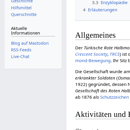
Geschichte
3.3
Enzyklopädie
Hilfsmittel
4
Erläuterungen
Querschnitte
Aktuelle
Informationen
Allgemeines
Blog auf Mastodon
Der
Türkische Rote Halbm
RSS-Feeds
Crescent Society
,
TRCS
) ist
Live-Chat
mond-Be­we­gung
. Ihr Sitz
Die Gesellschaft wurde a
erkrankter Soldaten
(
Osman
1922) gegründet, dessen 
Gesellschaft des Roten Ha
ab 1876 als
Schutzzeichen
Aktivitäten und 