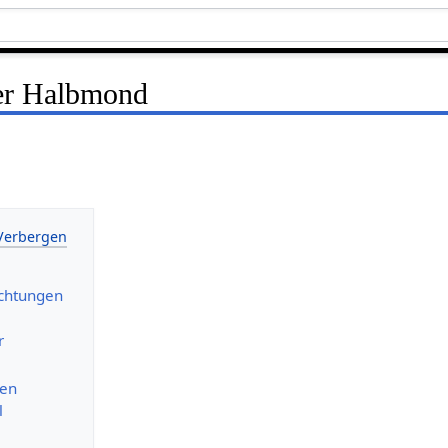
ter Halbmond
ichtungen
r
nen
l