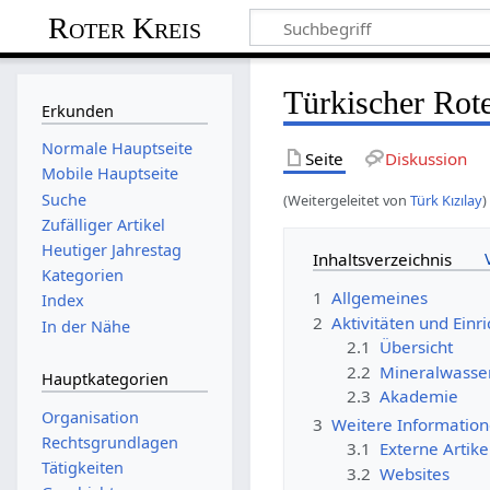
Roter Kreis
Türkischer Ro
Erkunden
Normale Hauptseite
Seite
Diskussion
Mobile Hauptseite
Suche
(Weitergeleitet von
Türk Kızılay
)
Zufälliger Artikel
Heutiger Jahrestag
Inhaltsverzeichnis
Kategorien
1
Allgemeines
Index
2
Aktivitäten und Einr
In der Nähe
2.1
Übersicht
2.2
Mineralwasse
Hauptkategorien
2.3
Akademie
Organisation
3
Weitere Informatio
Rechtsgrundlagen
3.1
Externe Artike
Tätigkeiten
3.2
Websites