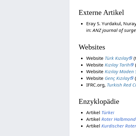
Externe Artikel
Eray S. Yurdakul, Nura
in:
ANZ journal of surge
Websites
Website
Türk Kızılay
(
Website
Kızılay Tarih
(
Website
Kızılay Maden
Website
Genç Kızılay
(
IFRC.org,
Turkish Red C
Enzyklopädie
Artikel
Türkei
Artikel
Roter Halbmond
Artikel
Kurdischer Rot