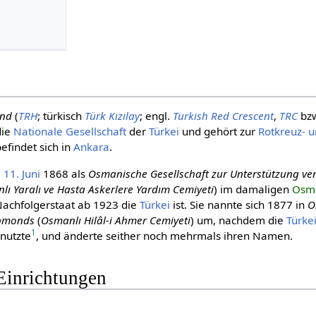
ond
(
TRH
; türkisch
Türk Kızılay
; engl.
Turkish Red Crescent
,
TRC
bz
 die
Nationale Gesellschaft
der
Türkei
und gehört zur
Rotkreuz- u
 befindet sich in
Ankara
.
m
11. Juni
1868 als
Osmanische Gesellschaft zur Unterstützung v
lı Yaralı ve Hasta Askerlere Yardım Cemiyeti
) im damaligen
Osma
Nachfolgerstaat ab 1923 die
Türkei
ist. Sie nannte sich 1877 in
O
lbmonds
(
Osmanlı Hilâl-i Ahmer Cemiyeti
) um, nachdem die
Türke
1
nutzte
, und änderte seither noch mehrmals ihren Namen.
Einrichtungen