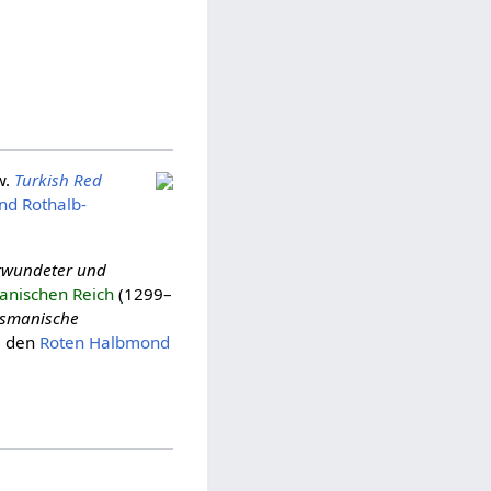
w.
Turkish Red
nd Rothalb­
erwundeter und
nischen Reich
(1299–
smanische
i
den
Roten Halb­mond