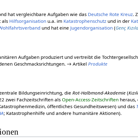
ond hat vergleichbare Aufgaben wie das
Deut­sche Rote Kreuz
. 
st als
Hilfsorganisation
u.a. im
Katastrophenschutz
und in der
Kat
Wohlfahrtsverband
und hat eine
Jugendorganisation
(
Genç Kızıl
nitären Aufgaben produziert und vertreibt die Tochtergesellsc
edenen Geschmacksrichtungen. → Artikel
Produkte
entrale Bildungseinrichtung, die
Rot-Halbmond-Akademie
(
Kızı
22 zwei Fachzeitschriften als
Open-Access-Zeitschriften
heraus,
, Katastrophenmedizin, öffentliches Gesundheitswesen) und das
HA
; Katastrophenhilfe und andere humanitäre Aktionen).
tionen