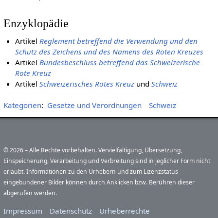
Enzyklopädie
Artikel
Reglement betreffend die Verwendung und den
Schutz des Zeichens und des Namens des Roten Kreuzes
Artikel
Bundesbeschluss betreffend das Schweizerische
Rote Kreuz
Artikel
Schweizerisches Rotes Kreuz
und
Schweiz
Kategorien
:
Gesetze und Verordnungen
Schweiz
© 2026 – Alle Rechte vorbehalten. Vervielfältigung, Übersetzung,
Einspeicherung, Verarbeitung und Verbreitung sind in jeglicher Form nicht
erlaubt. Informationen zu den Urhebern und zum Lizenzstatus
eingebundener Bilder können durch Anklicken bzw. Berühren dieser
abgerufen werden.
Impressum
Datenschutz
Urheberrechte