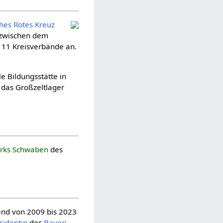
hes Rotes Kreuz
zwischen dem
11 Kreisverbände an.
le Bildungsstätte in
 das Großzeltlager
irks Schwaben
des
end von 2009 bis 2023
sidentin
des
Baye­ri­