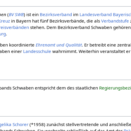
ben
(
BV
SWB
) ist ein
Bezirksverband
im
Landesverband
Bayerisc
Kreuz
in Bayern hat fünf Bezirksverbände, die als
Verbandstufe
reis­verbänden
stehen. Dem Bezirksverband Schwaben gehören 
urg
.
ben koordinierte
Ehrenamt und Qualität
. Er betreibt eine zentra
gaben einer
Landesschule
wahrnimmt. Weiterhin veranstaltet er
bands Schwaben entspricht dem des staatlichen
Regierungsbez
elika Schorer
(*1958) zunächst stellvertretende und anschließ
rbands Schwaben. Sie wechselte schließlich auf das Amt der
Prä