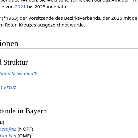
sie von
2021
bis 2025 innehatte.
r
(*1963) der Vorsitzende des Bezirksverbands, der 2025 mit d
en Roten Kreuzes ausgezeichnet wurde.
tionen
 Struktur
rband Schwaben
es Kreuz
bände in Bayern
B)
erpfalz
(NOPF)
lfranken
(OMF)