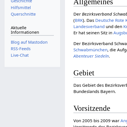
Allgemeines
Geschichte
Hilfsmittel
Der
Bezirksverband Schwa
Querschnitte
(
BRK
). Das
Deut­sche Rote 
Landesverband
und den
K
Aktuelle
Informationen
Er hat seinen Sitz in
Augsb
Blog auf Mastodon
Der Bezirksverband Schwa
RSS-Feeds
Schwabmünchen
, die Auf
Live-Chat
Abenteuer Siedeln
.
Gebiet
Das Gebiet des Bezirksver
Bundeslands Bayern.
Vorsitzende
Von 2005 bis 2009 war
Ang
Vorsitzende des Bezirksve