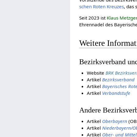
schen Roten Kreuzes
, das 
Seit 2023 ist
Klaus Metzge
Ehrennadel des Bayerisch
Weitere Informa
Bezirksverband und
Website
BRK Bezirksve
Artikel
Bezirksverband
Artikel
Bayerisches Rot
Artikel
Verbandstufe
Andere Bezirksver
Artikel
Oberbayern
(OB
Artikel
Niederbayern/Ob
Artikel
Ober- und Mitte