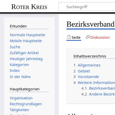
Roter Kreis
Bezirksverban
Erkunden
Normale Hauptseite
Seite
Diskussion
Mobile Hauptseite
Suche
Zufälliger Artikel
Inhaltsverzeichnis
Heutiger Jahrestag
Kategorien
1
Allgemeines
Index
2
Gebiet
3
Vorsitzende
In der Nähe
4
Weitere Informatio
4.1
Bezirksverban
Hauptkategorien
4.2
Andere Bezirk
Organisation
Rechtsgrundlagen
Tätigkeiten