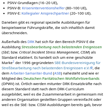
PSNV-Grundlagen (16–20 UE),
PSNV-B:
Kriseninterventionshelfer
(80–100 UE),
PSNV-E:
Kollegialer Ansprechpartner
(20–100 UE).
Daneben gibt es regional spezielle Ausbildungen für
beispielsweise Führungskräfte, die sich inhaltlich damit
überschneiden.
Außerhalb des
DRK
hat sich für den Bereich PSNV-E die
Ausbildung
Stressbearbeitung nach belastenden Ereignissen
(
SbE
; bzw.
Critical Incident Stress Management
,
CISM
) als
Standard etabliert. Es handelt sich um eine geschützte
2
Marke
der 1996 gegründeten
SBE-Bundesvereinigung für
Streßbearbeitung nach belastenden Ereignissen e.V.
, die
dem
Arbeiter-Samariter-Bund
(
ASB
) nahesteht und wie er
Mitglied des
Deutschen Paritätischen Wohlfahrtsverbands
(DPWV) ist. Örtlich werden mitunter DRK-Einsatzkräfte nach
diesem Standard statt nach dem DRK-Curriculum
ausgebildet, weil es die Zusammenarbeit in gemeinsam mit
anderen Organisation gestellten Gruppen vereinfacht oder
weil es die SbE- bzw. CISM-Ausbildungen bereits gab, bevor