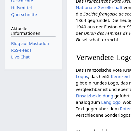
Das
Französische Rote Kre
Geschichte
Nationale Gesellschaft
vom
Hilfsmittel
die
Société française de se
Querschnitte
1864 gegründet. Die heutig
1940 aus der Fusion der 
Aktuelle
der
Union des Femmes de 
Informationen
Gesellschaft erreicht.
Blog auf Mastodon
RSS-Feeds
Verwendete Log
Live-Chat
Das Französische Rote Kreu
Logos
, das heißt
Kennzeic
gibt ein rundes Logo, das
vergleichbar ist und eben
Einsatzbekleidung
geführt 
analog zum
Langlogo
, wo
Text gegenüber dem
Rote
verschiedene Sonderlogos