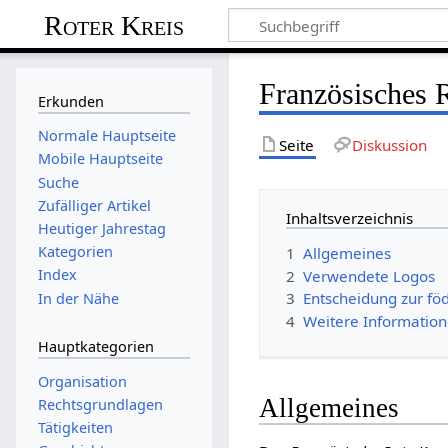
Roter Kreis
Französisches 
Erkunden
Normale Hauptseite
Seite
Diskussion
Mobile Hauptseite
Suche
Zufälliger Artikel
Inhaltsverzeichnis
Heutiger Jahrestag
Kategorien
1
Allgemeines
Index
2
Verwendete Logos
3
Entscheidung zur fö
In der Nähe
4
Weitere Informatio
Hauptkategorien
Organisation
Allgemeines
Rechtsgrundlagen
Tätigkeiten