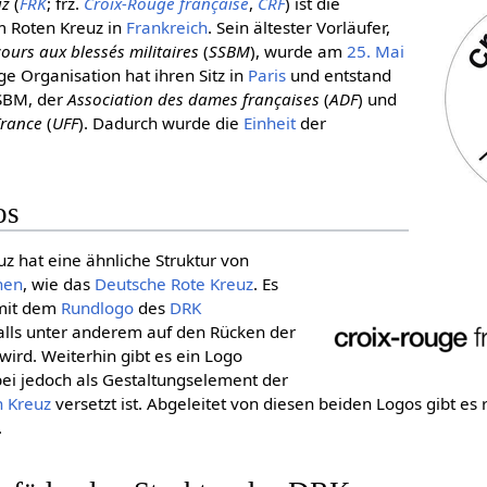
uz
(
FRK
; frz.
Croix-Rouge française
,
CRF
) ist die
 Roten Kreuz in
Frankreich
. Sein ältester Vorläufer,
cours aux blessés militaires
(
SSBM
), wurde am
25. Mai
e Organisation hat ihren Sitz in
Paris
und entstand
SSBM, der
Association des dames françaises
(
ADF
) und
France
(
UFF
). Dadurch wurde die
Einheit
der
os
z hat eine ähnliche Struktur von
hen
, wie das
Deut­sche Rote Kreuz
. Es
 mit dem
Rundlogo
des
DRK
falls unter anderem auf den Rücken der
wird. Weiterhin gibt es ein Logo
bei jedoch als Gestaltungselement der
n Kreuz
versetzt ist. Abgeleitet von diesen beiden Logos gibt es
.