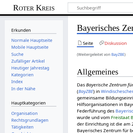
Roter Kreis
Bayerisches Ze
Erkunden
Normale Hauptseite
Seite
Diskussion
Mobile Hauptseite
Suche
(Weitergeleitet von
BayZBE
)
Zufälliger Artikel
Heutiger Jahrestag
Allgemeines
Kategorien
Index
Das
Bayerische Zentrum fü
In der Nähe
(
BayZBE
) in
Windischesche
gemeinsame Bildungseinri
Hauptkategorien
Hilfsorganisationen in Bay
Federführung des
Baye­ri­
Organisation
wurde und vom
Freistaat 
Rechtsgrundlagen
der Einrichtung ist die am
Tätigkeiten
Bayerisches Zentrum für b