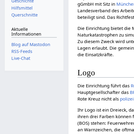
Geschichte
gGmbH mit Sitz in
Münche
Hilfsmittel
Landesverband des Arbeit
Querschnitte
beteiligt sind. Das Richtf
Die Einrichtung bietet die
Aktuelle
Informationen
Naturkatastrophen zu sim
Zu diesem Zweck wird unter
Blog auf Mastodon
Lagen erlaubt. Die gemei
RSS-Feeds
die Einsatzkräfte.
Live-Chat
Logo
Die Einrichtung führt das
R
Hauptgesellschafter das
B
Rote Kreuz nicht als
polize
Ihr Logo ist ein Dreieck, 
ihren drei Farben können 
(BOS) stehen: Feuerwehren 
an Warnzeichen, die oftmal