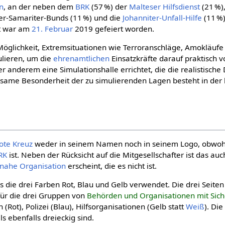
n
, an der neben dem
BRK
(57 %) der
Malteser Hilfsdienst
(21 %)
er-Samariter-Bunds (11 %) und die
Johanniter-Unfall-Hilfe
(11 %)
est war am
21. Februar
2019 gefeiert worden.
 Möglichkeit, Extremsituationen wie Terroranschläge, Amokläufe
ulieren, um die
ehren­amtlichen
Einsatzkräfte darauf praktisch 
 anderem eine Simulationshalle errichtet, die die realistische 
nsame Besonderheit der zu simulierenden Lagen besteht in der
ote Kreuz
weder in seinem Namen noch in seinem Logo, obwohl
RK
ist. Neben der Rücksicht auf die Mitgesellschafter ist das auc
inahe Organisation
erscheint, die es nicht ist.
das die drei Farben Rot, Blau und Gelb verwendet. Die drei Seite
für die drei Gruppen von
Behörden und Organisationen mit Sic
(Rot), Polizei (Blau), Hilfsorganisationen (Gelb statt
Weiß
). Di
s ebenfalls dreieckig sind.