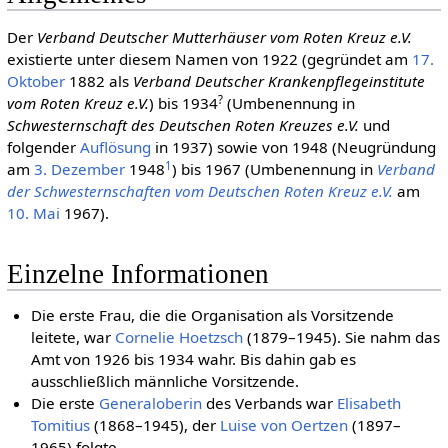
Der
Verband Deutscher Mutterhäuser vom Roten Kreuz e.V.
existierte unter diesem Namen von 1922 (gegründet am
17.
Oktober
1882 als
Verband Deutscher Krankenpflegeinstitute
?
vom Roten Kreuz e.V.
) bis 1934
(Umbenennung in
Schwesternschaft des Deutschen Roten Kreuzes e.V.
und
folgender
Auflösung
in 1937) sowie von 1948 (Neugründung
1
am
3. Dezember
1948
) bis 1967 (Umbenennung in
Verband
der Schwesternschaften vom Deutschen Roten Kreuz e.V.
am
10. Mai
1967).
Einzelne Informationen
Die erste Frau, die die Organisation als Vorsitzende
leitete, war
Cornelie Hoetzsch
(1879–1945). Sie nahm das
Amt von 1926 bis 1934 wahr. Bis dahin gab es
ausschließlich männliche Vorsitzende.
Die erste
Generaloberin
des Verbands war
Elisabeth
Tomitius
(1868–1945), der
Luise von Oertzen
(1897–
1965) folgte.