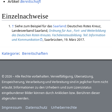
Artikel
Bereitschaft
Einzelnachweise
↑
Siehe zum Beispiel für das
Saarland
: Deutsches Rotes Kreuz,
Landesverband Saarland,
Ordnung für Aus-, Fort- und Weiterbildung
des Deutschen Roten Kreuzes. Fachdienstausbildung. Teil: Information
und Kommunikation
, Saarbrücken, 19. März 2017.
Kategorie
:
Bereitschaften
© 2026 – Alle Rechte vorbehalten. Vervielfältigung, Übersetzung,
Einspeicherung, Verarbeitung und Verbreitung sind in jeglicher Form nicht
erlaubt. Informationen zu den Urhebern und zum Lizenzstatus
eingebundener Bilder können durch Anklicken bzw. Berühren dieser
abgerufen werden.
Impressum
Datenschutz
Urheberrechte