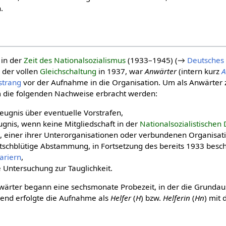
.
in der
Zeit des National­sozia­lis­mus
(1933–1945) (→
Deutsches 
h der vollen
Gleichschaltung
in 1937, war
Anwärter
(intern kurz
strang
vor der Aufnahme in die Organisation. Um als Anwärter 
die folgenden Nachweise erbracht werden:
zeugnis über eventuelle Vorstrafen,
ugnis, wenn keine Mitgliedschaft in der
Nationalsozialistischen
 einer ihrer Unterorganisationen oder verbundenen Organisat
tschblütige Abstammung, in Fortsetzung des bereits 1933 besc
ariern
,
e Untersuchung zur Tauglichkeit.
ärter begann eine sechsmonate Probezeit, in der die Grundau
ßend erfolgte die Aufnahme als
Helfer
(
H
) bzw.
Helferin
(
Hn
) mit