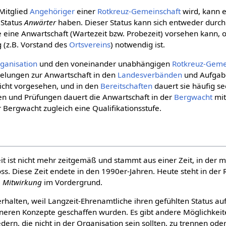
Mitglied
Angehöriger
einer
Rotkreuz-Gemeinschaft
wird, kann e
 Status
Anwärter
haben. Dieser Status kann sich entweder durch
 eine Anwartschaft (Wartezeit bzw. Probezeit) vorsehen kann, 
 (z.B. Vorstand des
Ortsvereins
) notwendig ist.
ganisation
und den voneinander unabhängigen
Rotkreuz-Geme
gelungen zur Anwartschaft in den
Landes­verbänden
und Aufgab
 nicht vorgesehen, und in den
Bereitschaften
dauert sie häufig s
en und Prüfungen dauert die Anwartschaft in der
Bergwacht
mit
r Bergwacht zugleich eine Qualifikationsstufe.
t ist nicht mehr zeitgemäß und stammt aus einer Zeit, in der 
ss. Diese Zeit endete in den 1990er-Jahren. Heute steht in der R
e
Mitwirkung
im Vordergrund.
erhalten, weil Langzeit-Ehrenamtliche ihren gefühlten Status au
ren Konzepte geschaffen wurden. Es gibt andere Möglichkeite
dern, die nicht in der Organisation sein sollten, zu trennen ode