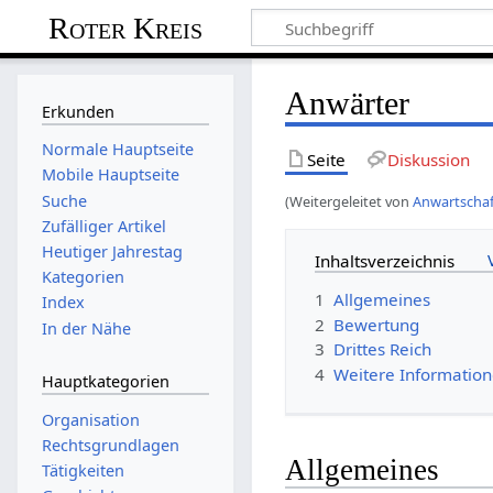
Roter Kreis
Anwärter
Erkunden
Normale Hauptseite
Seite
Diskussion
Mobile Hauptseite
Suche
(Weitergeleitet von
Anwartschaf
Zufälliger Artikel
Heutiger Jahrestag
Inhaltsverzeichnis
Kategorien
1
Allgemeines
Index
2
Bewertung
In der Nähe
3
Drittes Reich
4
Weitere Informatio
Hauptkategorien
Organisation
Rechtsgrundlagen
Allgemeines
Tätigkeiten