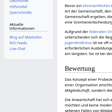
Geschichte
Bevor ein
ehren­amt­liches
Hilfsmittel
Art der Gemeinschaft, den
Querschnitte
Gemeinschaft ergeben, die
eine Gremienentscheidung
Aktuelle
Informationen
Aufgrund der
föderalen Or
unterscheiden sich die Re
Blog auf Mastodon
Jugendrotkreuz
ist sie oft
RSS-Feeds
erforderlichen Ausbildung
Live-Chat
am längsten. Sie ist bei de
Bewertung
Das Konzept einer Probezei
einer Organisation anschlo
Mitgliedschaft
, sondern di
Die Anwartschaft hat sich 
möchten und keine moderne
seltenen Fällen von Mitglie