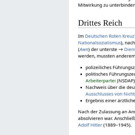
Mitwirkung zu unterbinden
Drittes Reich
Im
Deut­schen Roten Kreuz
Nationalsozialismus
), nac
(
Awn
) der unterste →
Dien
werden, mussten anderem 
polizeiliches Führungs
politisches Führungsze
Arbeiterpartei
(NSDAP),
Nachweis über die deu
Ausschlusses von Nicht
Ergebnis einer ärztlich
Nach der Zulassung an Anw
absolvieren war. Anschlie
Adolf Hitler
(1889–1945).