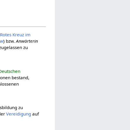
Rotes Kreuz im
Aw
) bzw.
Anwärterin
zugelassen zu
 Deutschen
ionen bestand,
hlossenen
sbildung zu
 der
Vereidigung
auf