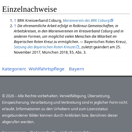
Einzelnachweise
↑
BRK Kreisverband Coburg,
Marienverein des BRK Coburg
↑
Die ehrenamtliche Arbeit erfolgt in Rotkreuz-Gemeinschaften, in
Arbeitskreisen, in den Marienvereinen im Kreisverband Coburg und in
anderen Formen, um möglichst vielen Menschen die Mitarbeit im
Bayerischen Roten Kreuz zu ermöglichen.
— Bayerisches Rotes Kreuz,
Satzung des Bayerischen Roten Kreuzes
, zuletzt geändert am 25.
November 2017, München 2018, § 5, Abs. 3.
Kategorien
:
Wohlfahrtspflege
Bayern
© 2026 – Alle Rechte vorbehalten. Vervielfältigung, Übersetzung,
Einspeicherung, Verarbeitung und Verbreitung sind in jeglicher Form nicht
erlaubt. Informationen zu den Urhebern und zum Lizenzstatus
eingebundener Bilder können durch Anklicken bzw. Berühren dieser
abgerufen werden.