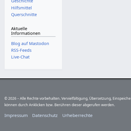
Geschichte
Hilfsmittel
Querschnitte
Aktuelle
Informationen
Blog auf Mastodon
RSS-Feeds
Live-Chat
© 2026 – Alle Rechte vorbehalten. Vervielfältigung, Übersetzung, Einspeic
können durch Anklicken bzw. Berühren dieser abgerufen werden.
Impressum
Datenschutz
Urheberrechte