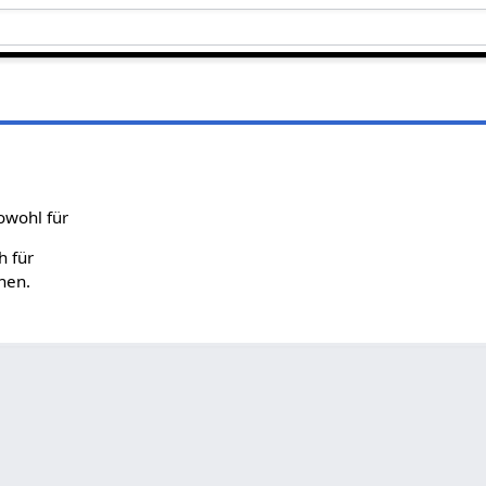
owohl für
h für
hen.