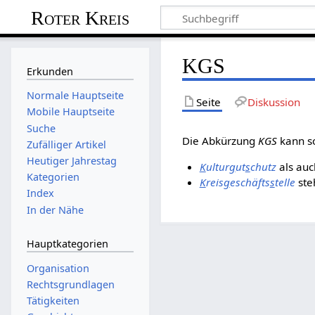
Roter Kreis
KGS
Erkunden
Normale Hauptseite
Seite
Diskussion
Mobile Hauptseite
Suche
Die Abkürzung
KGS
kann s
Zufälliger Artikel
Heutiger Jahrestag
K
ultur
g
ut
s
chutz
als auc
Kategorien
K
reis
g
eschäfts
s
telle
ste
Index
In der Nähe
Hauptkategorien
Organisation
Rechtsgrundlagen
Tätigkeiten