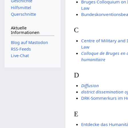
Geschichte
Bruges Colloquium on 
Hilfsmittel
Law
Querschnitte
Bundeskonventionsbea
Aktuelle
C
Informationen
Centre of Military and
Blog auf Mastodon
Law
RSS-Feeds
Colloque de Bruges en d
Live-Chat
humanitaire
D
Diffusion
district dissemination of
DRK-Sommerkurs im Hu
E
Entdecke das Humanitä