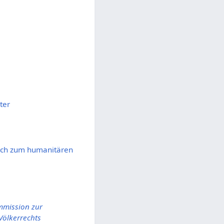
ter
äch zum humanitären
mmission zur
ölkerrechts