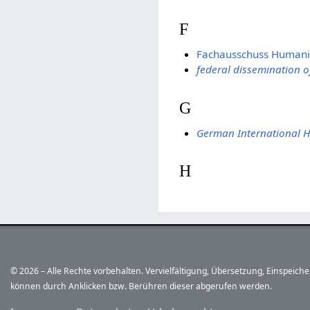
F
Fachausschuss Humanit
federal dissemination of
G
German International 
H
© 2026 – Alle Rechte vorbehalten. Vervielfältigung, Übersetzung, Einspeic
können durch Anklicken bzw. Berühren dieser abgerufen werden.