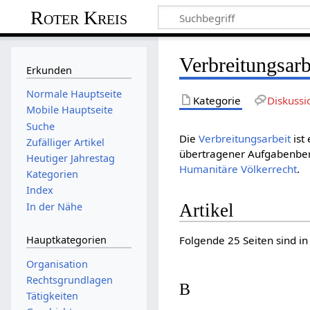
Roter Kreis
Verbreitungsarb
Erkunden
Normale Hauptseite
Kategorie
Diskussi
Mobile Hauptseite
Suche
Die
Verbreitungsarbeit
ist
Zufälliger Artikel
übertragener Aufgabenbere
Heutiger Jahrestag
Humani­täre Völker­recht
.
Kategorien
Index
In der Nähe
Artikel
Hauptkategorien
Folgende 25 Seiten sind in
Organisation
Rechtsgrundlagen
B
Tätigkeiten