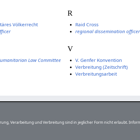
R
äres Völkerrecht
Raid Cross
ficer
regional dissemination officer
V
Humanitarian Law Committee
V. Genfer Konvention
Verbreitung (Zeitschrift)
Verbreitungsarbeit
herung, Verarbeitung und Verbreitung sind in jeglicher Form nicht erlaubt. In