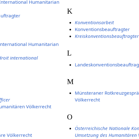
International Humanitarian
K
uftragter
Konventionsarbeit
Konventionsbeauftragter
Kreiskonventionsbeauftragter
 International Humanitarian
L
roit international
Landeskonventionsbeauftrag
M
Münsteraner Rotkreuzgespr
ficer
Völkerrecht
manitären Völkerrecht
O
Österreichische Nationale Ko
re Völkerrecht
Umsetzung des Humanitären V